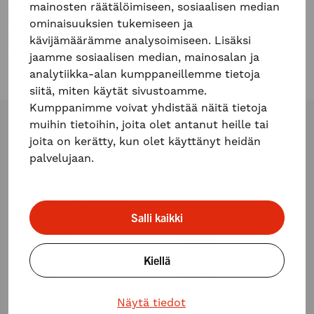
mainosten räätälöimiseen, sosiaalisen median
ominaisuuksien tukemiseen ja
Privacy Statement for the SmartumPlus
kävijämäärämme analysoimiseen. Lisäksi
Customer Register, 18.9.2023
jaamme sosiaalisen median, mainosalan ja
analytiikka-alan kumppaneillemme tietoja
siitä, miten käytät sivustoamme.
Kumppanimme voivat yhdistää näitä tietoja
muihin tietoihin, joita olet antanut heille tai
joita on kerätty, kun olet käyttänyt heidän
Smartum Oy
palvelujaan.
Porkkalankatu 22 A
00180 Helsinki
Business ID: 2780101-9
Salli kaikki
For you
Solutions
Kiellä
Companies
Services
Users
Benefits
Partners
Payment methods
Näytä tiedot