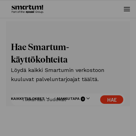
Ava
vali
Hae Smartum-
käyttökohteita
Löydä kaikki Smartumin verkostoon
kuuluvat palveluntarjoajat täältä.
KAIKKI TULOKSET
MAKSUTAPA
HAE
0