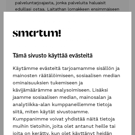
palveluntarjoajasta, jonka palveluita haluaisit
eduillasi ostaa. Laitathan lomakkeen ensimmäiseen
kenttään toivomasi toimipisteen nimen selkeästi,
jotta voimme käsitellä toiveesi ja olla
toimipisteeseen yhteydessä.
Voit myös vinkata toiveestasi suoraan
palveluntarjoajalle, jonka haluaisit liittyvän
Smartum-verkostoon!
Tämä sivusto käyttää evästeitä
TOIVOMANI TOIMIPISTEEN NIMI
*
Käytämme evästeitä tarjoamamme sisällön ja
mainosten räätälöimiseen, sosiaalisen median
ominaisuuksien tukemiseen ja
kävijämäärämme analysoimiseen. Lisäksi
KÄYTTÖPAIKAN TYYPPI
*
jaamme sosiaalisen median, mainosalan ja
Lounas
analytiikka-alan kumppaneillemme tietoja
Liikunta
siitä, miten käytät sivustoamme.
Kumppanimme voivat yhdistää näitä tietoja
Hieronta
muihin tietoihin, joita olet antanut heille tai
Kulttuuri
joita on kerätty, kun olet käyttänyt heidän