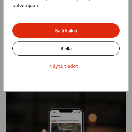
palvelujaan.
Työmatka
Terveys
KÄYTTÖPAIKAN PAIKKAKUNTA
*
Salli kaikki
Kiellä
Näytä tiedot