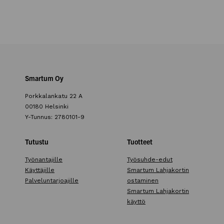
Smartum Oy
Porkkalankatu 22 A
00180 Helsinki
Y-Tunnus: 2780101-9
Tutustu
Tuotteet
Työnantajille
Työsuhde-edut
Käyttäjille
Smartum Lahjakortin
Palveluntarjoajille
ostaminen
Smartum Lahjakortin
käyttö