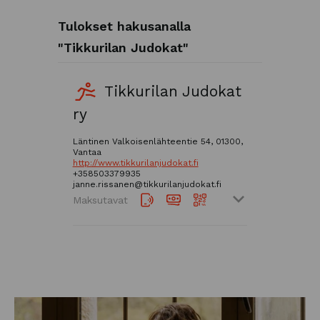
Tulokset hakusanalla
"Tikkurilan Judokat"
Tikkurilan Judokat
ry
Läntinen Valkoisenlähteentie 54, 01300,
Vantaa
http://www.tikkurilanjudokat.fi
+358503379935
janne.rissanen@tikkurilanjudokat.fi
Maksutavat