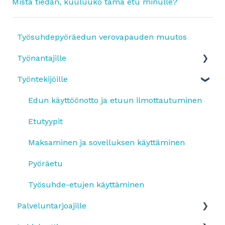
Mistä tiedän, kuuluuko tämä etu minulle?
Työsuhdepyöräedun verovapauden muutos
Työnantajille
Työntekijöille
Yleistä
SmartumPlus
Edun käyttöönotto ja etuun ilmottautuminen
SmartumPlus: laskutus ja raportit
Etutyypit
Smartum Saldo
Maksaminen ja sovelluksen käyttäminen
Pyöräetu
Pyöräetu
Etujen käyttö
Työsuhde-etujen käyttäminen
Palveluntarjoajille
OmaLahjakortti