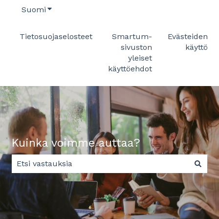
Suomi
Näytä käännöksien alavalikko
Tietosuojaselosteet
Smartum-
Evästeiden
sivuston
käyttö
yleiset
käyttöehdot
Kuinka voimme auttaa?
Ehdotuksia ei ole, koska hakukenttä on tyhjä.