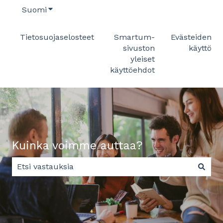
Suomi
Näytä käännöksien alavalikko
Tietosuojaselosteet
Smartum-
Evästeiden
sivuston
käyttö
yleiset
käyttöehdot
Kuinka voimme auttaa?
Ehdotuksia ei ole, koska hakukenttä on tyhjä.