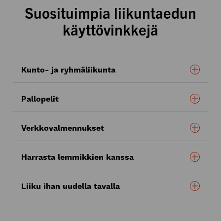
Suosituimpia liikuntaedun
käyttövinkkejä
Kunto- ja ryhmäliikunta
Pallopelit
kuntosalilla
Crossfit-keskuksessa
Verkkovalmennukset
-padelia
Harrasta lemmikkien kanssa
tenniskentällä
verkkovalmennuksiin
tanssitunnille
treeniohjelmaa
Liiku ihan uudella tavalla
sulkapallomailan
joogaan
BodyPump-ryhmään? Vai onko kenties
laitepilates sinun juttusi?
kasvojoogan
agilityn
Liikuntaetu on oiva tilaisuus kokeilla jotakin aivan