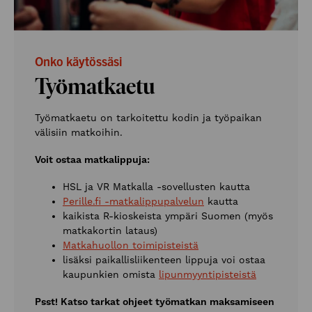
Onko käytössäsi
Työmatkaetu
Työmatkaetu on tarkoitettu kodin ja työpaikan
välisiin matkoihin.
Voit ostaa matkalippuja:
HSL ja VR Matkalla -sovellusten kautta
Perille.fi -matkalippupalvelun
kautta
kaikista R-kioskeista ympäri Suomen (myös
matkakortin lataus)
Matkahuollon toimipisteistä
lisäksi paikallisliikenteen lippuja voi ostaa
kaupunkien omista
lipunmyyntipisteistä
Psst! Katso tarkat ohjeet työmatkan maksamiseen