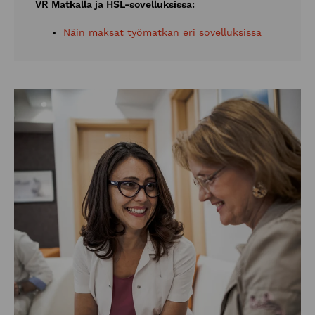
VR Matkalla ja HSL-sovelluksissa:
Näin maksat työmatkan eri sovelluksissa