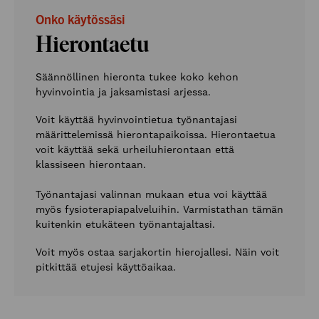
Onko käytössäsi
Hierontaetu
Säännöllinen hieronta tukee koko kehon
hyvinvointia ja jaksamistasi arjessa.
Voit käyttää hyvinvointietua työnantajasi
määrittelemissä hierontapaikoissa. Hierontaetua
voit käyttää sekä urheiluhierontaan että
klassiseen hierontaan.
Työnantajasi valinnan mukaan etua voi käyttää
myös fysioterapiapalveluihin. Varmistathan tämän
kuitenkin etukäteen työnantajaltasi.
Voit myös ostaa sarjakortin hierojallesi. Näin voit
pitkittää etujesi käyttöaikaa.