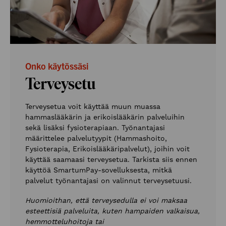
Onko käytössäsi
Terveysetu
Terveysetua voit käyttää muun muassa
hammaslääkärin ja erikoislääkärin palveluihin
sekä lisäksi fysioterapiaan. Työnantajasi
määrittelee palvelutyypit (Hammashoito,
Fysioterapia, Erikoislääkäripalvelut), joihin voit
käyttää saamaasi terveysetua. Tarkista siis ennen
käyttöä SmartumPay-sovelluksesta, mitkä
palvelut työnantajasi on valinnut terveysetuusi.
Huomioithan, että terveysedulla ei voi maksaa
esteettisiä palveluita, kuten hampaiden valkaisua,
hemmotteluhoitoja tai