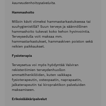
kauneudenhoitopalveluita.
Hammashoito
Milloin kävit viimeksi hammastarkastuksessa tai
suuhygienistillä? Suun terveys ja säännöllinen
hammashoito tukevat koko kehon hyvinvointia.
Terveysedulla voit maksaa mm.
hammastarkastukset, hammaskiven poiston sekä
reikien paikkaukset.
Fysioterapia
Terveysetua voi myös hyödyntää Valviran
rekisteröimien terveydenhuollon
ammattihenkilöiden, kuten vaikkapa
fysioterapeutin, osteopaatin, naprapaatin,
jalkaterapeutin tai kiropraktikon palveluiden
maksamiseen.
Erikoislääkäripalvelut