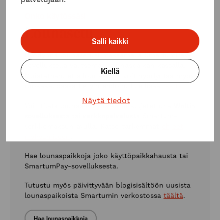
Onko käytössäsi
Lounasetu
Salli kaikki
Hyödynnä lounasetusi maksamalla SmartumPay-
sovelluksella valitsemasi lounaspaikan kassalla.
Kiellä
Muistathan, että lounasetua voit hyödyntää myös
ruokakaupassa tietyin ehdoin. Lue lisää
täältä
.
Näytä tiedot
Voit tilata lounaan myös kotiinkuljetettuna
Woltin
sovelluksesta tai verkkopalvelusta
Smartum-
verkkomaksun avulla
. Katso tarkemmat
ohjeet
maksamiseen
.
Hae lounaspaikkoja joko käyttöpaikkahausta tai
SmartumPay-sovelluksesta.
Tutustu myös päivittyvään blogisisältöön uusista
lounaspaikoista Smartumin verkostossa
täältä
.
Hae lounaspaikkoja