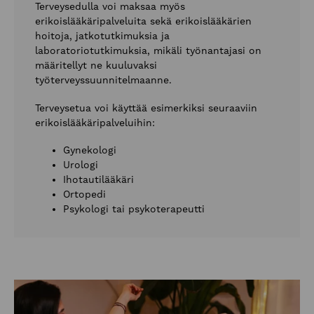
Terveysedulla voi maksaa myös
erikoislääkäripalveluita sekä erikoislääkärien
hoitoja, jatkotutkimuksia ja
laboratoriotutkimuksia, mikäli työnantajasi on
määritellyt ne kuuluvaksi
työterveyssuunnitelmaanne.
Terveysetua voi käyttää esimerkiksi seuraaviin
erikoislääkäripalveluihin:
Gynekologi
Urologi
Ihotautilääkäri
Ortopedi
Psykologi tai psykoterapeutti