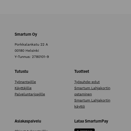
Smartum Oy
Porkkalankatu 22 A
00180 Helsinki
Y-Tunnus: 2780101-9
Tutustu
Tuotteet
Työnantajille
Työsuhde-edut
Käyttäjille
Smartum Lahjakortin
Palveluntarjoajille
ostaminen
Smartum Lahjakortin
käyttö
Asiakaspalvelu
Lataa SmartumPay