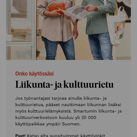
Onko käytössäsi
Liikunta- ja kulttuurietu
Jos työnantajasi tarjoaa sinulle liikunta- ja
kulttuurietua, pääset nauttimaan liikunnan lisäksi
myös kulttuurielämyksistä. Smartumin liikunta- ja
kulttuuriverkostoon kuuluu yli 20 000
käyttöpaikkaa ympäri Suomen.
Psst!
Katso alta suosituimmat käyttövinkit