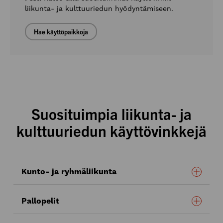
liikunta- ja kulttuuriedun hyödyntämiseen.
Hae käyttöpaikkoja
Suosituimpia liikunta- ja
kulttuuriedun käyttövinkkejä
Kunto- ja ryhmäliikunta
Pallopelit
kuntosalilla
Crossfit-keskuksessa