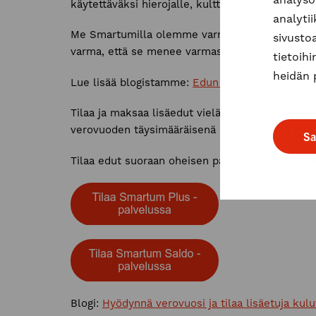
käytettäväksi hierojalle, kulttuuriin, liikuntahar
analyti
Me Smartumilla olemme varmoja, että kun annat 
sivusto
varma, että se menee varmasti hyvään tarkoitu
tietoihi
heidän 
Lue lisää blogistamme:
Edun määrää voi nostaa 
Tilaa ja maksaa lisäedut vielä tämän vuoden puo
verovuoden täysimääräisenä niin yrityksesi kuin
Sa
Tilaa edut suoraan oheisen painikkeen kautta ta
Blogi:
Hyödynnä verovuosi ja tilaa lisäetuja kul