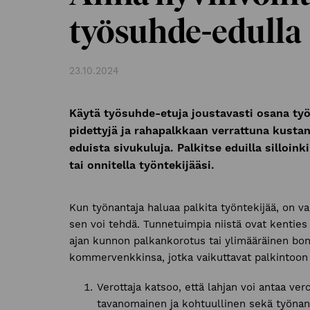
työsuhde-edulla
23.10.2024
Käytä työsuhde-etuja joustavasti osana työ
pidettyjä ja rahapalkkaan verrattuna kusta
eduista sivukuluja. Palkitse eduilla silloink
tai onnitella työntekijääsi.
Kun työnantaja haluaa palkita työntekijää, on v
sen voi tehdä. Tunnetuimpia niistä ovat kentie
ajan kunnon palkankorotus tai ylimääräinen b
kommervenkkinsa, jotka vaikuttavat palkintoon
Verottaja katsoo, että lahjan voi antaa ve
tavanomainen ja kohtuullinen sekä työnant