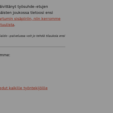
ivittänyt työsuhde-etujen
äisten joukossa tietoosi ensi
artumin sisäpiiriin, niin kerromme
tuulista
.
do -palvelussa voit jo tehdä tilauksia ensi
aamme:
dut kaikille työntekijöille