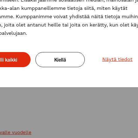
rastuksiin tai terveyspalveluihin?
ikka-alan kumppaneillemme tietoja siitä, miten käytät
lahjaksi työsuhde-etuja, voit olla
amme. Kumppanimme voivat yhdistää näitä tietoja muihin
kseen.
n, joita olet antanut heille tai joita on kerätty, kun olet k
palvelujaan.
pitkin vuotta
lella, niin voit hyödyntää
 työntekijöidesi hyväksi.
lli kaikki
Kiellä
Näytä tiedot
i lue lisää blogistamme:
uvalle vuodelle