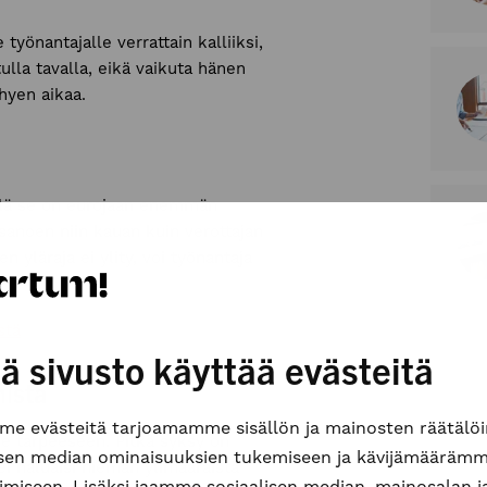
yönantajalle verrattain kalliiksi,
tulla tavalla, eikä vaikuta hänen
hyen aikaa.
llä se on eurojaan enemmän
 sanoen niin kauan kuin verottajan
yläraja ei ylity, voi työnantaja
stä
ä sivusto käyttää evästeitä
mista
e evästeitä tarjoamamme sisällön ja mainosten räätälöi
lle tarpeeseen. Pitkä syksy on
isen median ominaisuuksien tukemiseen ja kävijämääräm
i haluaisi hieman ylimääräistä
imiseen. Lisäksi jaamme sosiaalisen median, mainosalan j