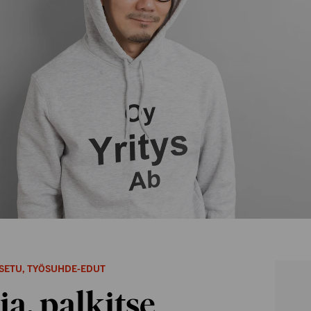
SETU
,
TYÖSUHDE-EDUT
a, palkitse