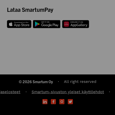
Lataa SmartumPay
© 2026 Smartum Oy
All right reserved
jaselosteet
Smartum-sivuston yleiset käyttöehdot