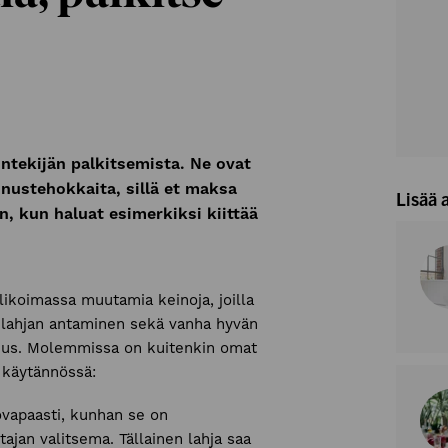
ntekijän palkitsemista. Ne ovat
nnustehokkaita, sillä et maksa
Lisää 
in, kun haluat esimerkiksi kiittää
alikoimassa muutamia keinoja, joilla
s lahjan antaminen sekä vanha hyvän
onus. Molemmissa on kuitenkin omat
 käytännössä:
rovapaasti, kunhan se on
ajan valitsema. Tällainen lahja saa