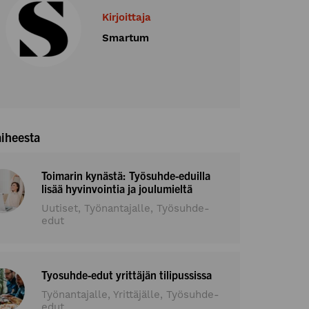
Kirjoittaja
Smartum
aiheesta
Toimarin kynästä: Työsuhde-eduilla
lisää hyvinvointia ja joulumieltä
Uutiset, Työnantajalle, Työsuhde-
edut
Tyosuhde-edut yrittäjän tilipussissa
Työnantajalle, Yrittäjälle, Työsuhde-
edut