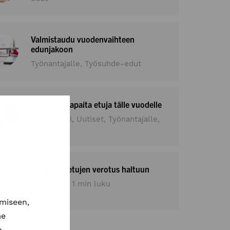
Valmistaudu vuodenvaihteen
edunjakoon
Työnantajalle, Työsuhde-edut
Tilaa verovapaita etuja tälle vuodelle
Hyvinvointi, Uutiset, Työnantajalle,
Yrittäjälle
Työsuhde-etujen verotus haltuun
Uutiset
1 min luku
miseen,
me
a