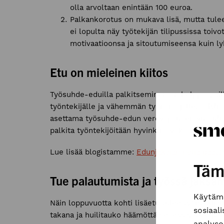
olla arvoltaan enintään 100 euroa.
Palkankorotus on mukava lisä, mutta tulee t
ei lopulta näy työtekijän tilipussissa toivo
motivaatioonsa ja sitoutumiseensa kuin ly
Etu on mieleinen kiitos
Työsuhde-eduilla palkitseminen on helppoa, si
työntekijälle ja vähemmän työnantajalle. Toisin
asettama työsuhde-edun verovapauden vuotuinen 
palkita työntekijöitään hyvinkin avokätisesti.
Lue lisää blogistamme:
Edunjakajan neljä päätö
Täm
Tue palautumista ja työssä jaksa
Käytämm
Näin loppuvuotta kohti lisäetu tulee työntekijä
sosiaal
takana ja huilitauko häämöttää edessä. Kukapa e
analyso