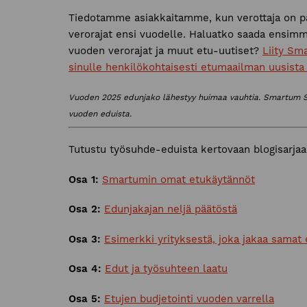
Tiedotamme asiakkaitamme, kun verottaja on pä
verorajat ensi vuodelle. Haluatko saada ensimm
vuoden verorajat ja muut etu-uutiset?
Liity Sm
sinulle henkilökohtaisesti etumaailman uusista 
Vuoden 2025 edunjako lähestyy huimaa vauhtia. Smartum Sal
vuoden eduista.
Tutustu työsuhde-eduista kertovaan blogisarj
Osa 1:
Smartumin omat etukäytännöt
Osa 2:
Edunjakajan neljä päätöstä
Osa 3:
Esimerkki yrityksestä, joka jakaa samat e
Osa 4:
Edut ja työsuhteen laatu
Osa 5:
Etujen budjetointi vuoden varrella