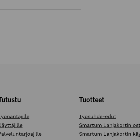
Tutustu
Tuotteet
Työnantajille
Työsuhde-edut
Käyttäjille
Smartum Lahjakortin os
Palveluntarjoajille
Smartum Lahjakortin kä