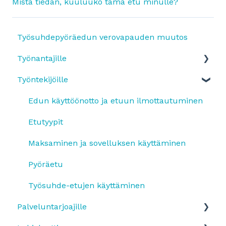
Mistä tiedän, kuuluuko tämä etu minulle?
Työsuhdepyöräedun verovapauden muutos
Työnantajille
Työntekijöille
Yleistä
SmartumPlus
Edun käyttöönotto ja etuun ilmottautuminen
SmartumPlus: laskutus ja raportit
Etutyypit
Smartum Saldo
Maksaminen ja sovelluksen käyttäminen
Pyöräetu
Pyöräetu
Etujen käyttö
Työsuhde-etujen käyttäminen
Palveluntarjoajille
OmaLahjakortti