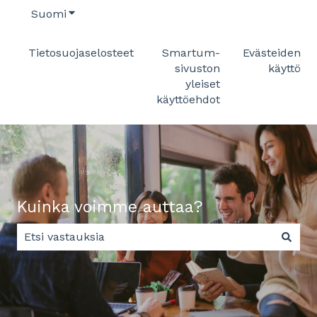
Suomi
Näytä käännöksien alavalikko
Tietosuojaselosteet
Smartum-
Evästeiden
sivuston
käyttö
yleiset
käyttöehdot
Kuinka voimme auttaa?
Ehdotuksia ei ole, koska hakukenttä on tyhjä.