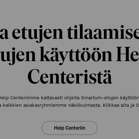
 etujen tilaamis
tujen käyttöön He
Centeristä
lp Centeriimme kattavasti ohjeita Smartum-etujen käyttöön
a kaikkien asiakasryhmiemme näkökulmasta. Klikkaa alta ja l
Help Centeriin