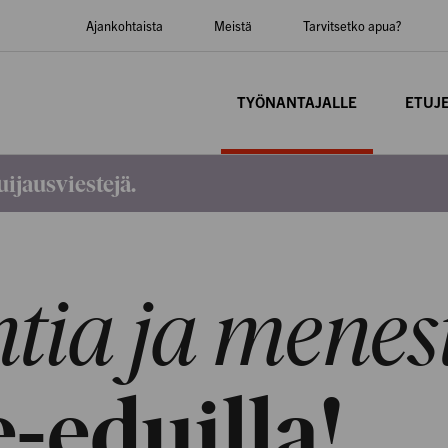
Ajankohtaista
Meistä
Tarvitsetko apua?
TYÖNANTAJALLE
ETUJ
ijausviestejä.
tia ja menes
-eduilla!