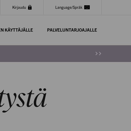
Kirjaudu
Language/Språk
EN KÄYTTÄJÄLLE
PALVELUNTARJOAJALLE

tystä