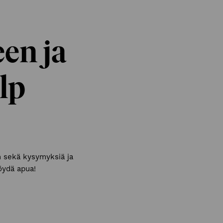
een ja
lp
 sekä kysymyksiä ja
öydä apua!