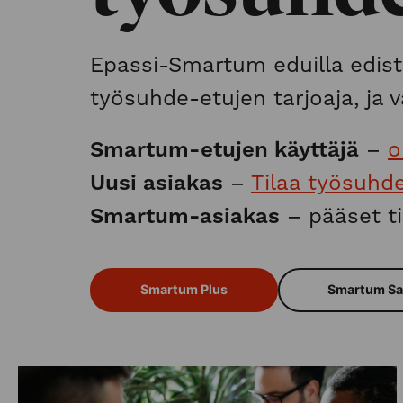
Epassi-Smartum eduilla edist
työsuhde-etujen tarjoaja, ja
Smartum-etujen käyttäjä
–
o
Uusi asiakas
–
Tilaa työsuhd
Smartum-asiakas
– pääset ti
Smartum Plus
Smartum Sa