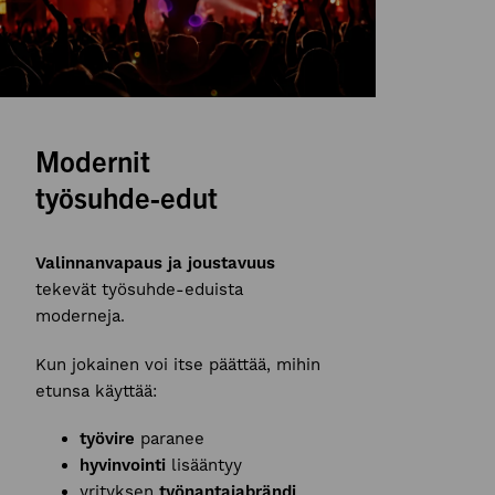
Modernit
työsuhde-edut
Valinnanvapaus ja joustavuus
tekevät työsuhde-eduista
moderneja.
Kun jokainen voi itse päättää, mihin
etunsa käyttää:
työvire
paranee
hyvinvointi
lisääntyy
yrityksen
työnantajabrändi