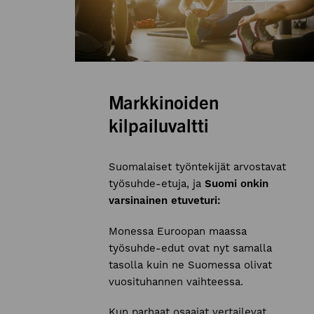
Markkinoiden
kilpailuvaltti
Suomalaiset työntekijät arvostavat
työsuhde-etuja, ja
Suomi onkin
varsinainen etuveturi:
Monessa Euroopan maassa
työsuhde-edut ovat nyt samalla
tasolla kuin ne Suomessa olivat
vuosituhannen vaihteessa.
Kun parhaat osaajat vertailevat