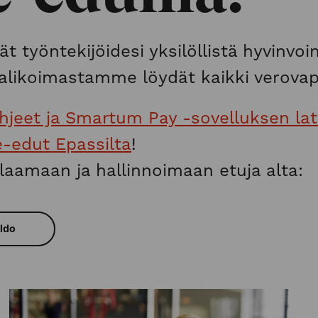
ät työntekijöidesi yksilöllistä hyvinv
 valikoimastamme löydät kaikki verova
hjeet ja Smartum Pay -sovelluksen lat
e-edut Epassilta
!
laamaan ja hallinnoimaan etuja alta:
ldo