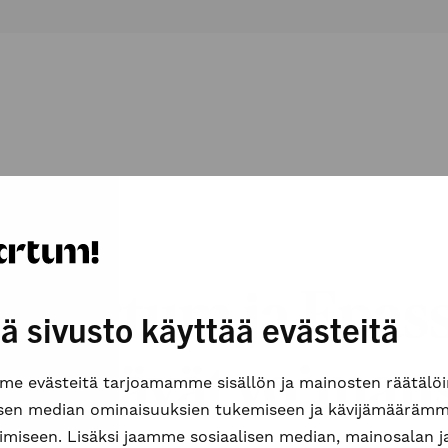
Smartum ja Epass
ä sivusto käyttää evästeitä
hdistävät voiman
e evästeitä tarjoamamme sisällön ja mainosten räätälöi
isen median ominaisuuksien tukemiseen ja kävijämääräm
imiseen. Lisäksi jaamme sosiaalisen median, mainosalan j