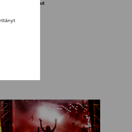
rtumin työsuhde-edut
-palvelussa.
äyttänyt
istaa ja muokata
erissamme
.
painikkeesta: