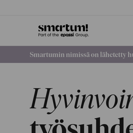
Smartumin nimissä on lähetetty hu
Hyvinvoin
työsuhde