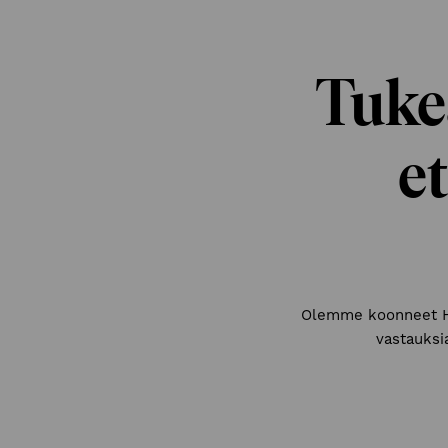
Tukea
e
Olemme koonneet He
vastauksi