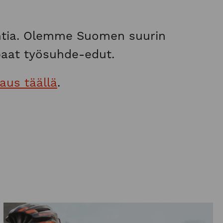
ointia. Olemme Suomen suurin
paat työsuhde-edut.
aus täällä
.