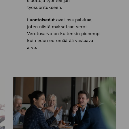
sidottuja työntekijän
työsuoritukseen.
Luontoisedut
ovat osa palkkaa,
joten niistä maksetaan verot.
Verotusarvo on kuitenkin pienempi
kuin edun euromäärää vastaava
arvo.