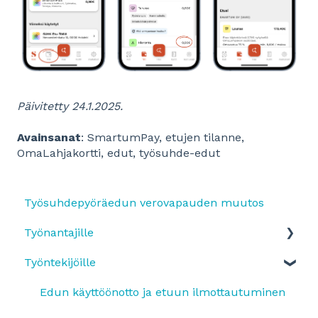
Päivitetty 24.1.2025.
Avainsanat
: SmartumPay, etujen tilanne,
OmaLahjakortti, edut, työsuhde-edut
Työsuhdepyöräedun verovapauden muutos
Työnantajille
Työntekijöille
Yleistä
SmartumPlus
Edun käyttöönotto ja etuun ilmottautuminen