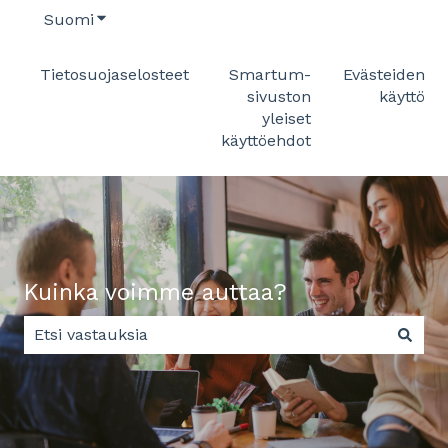
Suomi
Näytä käännöksien alavalikko
Tietosuojaselosteet
Smartum-
Evästeiden
sivuston
käyttö
yleiset
käyttöehdot
Kuinka voimme auttaa?
Ehdotuksia ei ole, koska hakukenttä on tyhjä.