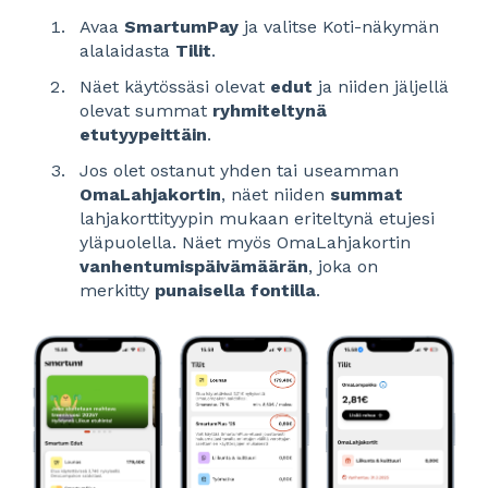
Avaa
SmartumPay
ja valitse Koti-näkymän
alalaidasta
Tilit
.
Näet käytössäsi olevat
edut
ja niiden jäljellä
olevat summat
ryhmiteltynä
etutyypeittäin
.
Jos olet ostanut yhden tai useamman
OmaLahjakortin
, näet niiden
summat
lahjakorttityypin mukaan eriteltynä etujesi
yläpuolella. Näet myös OmaLahjakortin
vanhentumispäivämäärän
, joka on
merkitty
punaisella
fontilla
.