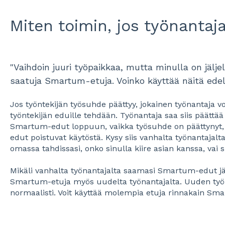
Miten toimin, jos työnantaj
"Vaihdoin juuri työpaikkaa, mutta minulla on jäljel
saatuja Smartum-etuja. Voinko käyttää näitä ede
Jos työntekijän työsuhde päättyy, jokainen työnantaja vo
työntekijän eduille tehdään. Työnantaja saa siis päättää 
Smartum-edut loppuun, vaikka työsuhde on päättynyt, v
edut poistuvat käytöstä. Kysy siis vanhalta työnantajalt
omassa tahdissasi, onko sinulla kiire asian kanssa, vai su
Mikäli vanhalta työnantajalta saamasi Smartum-edut jää
Smartum-etuja myös uudelta työnantajalta. Uuden työn
normaalisti. Voit käyttää molempia etuja rinnakain Sm