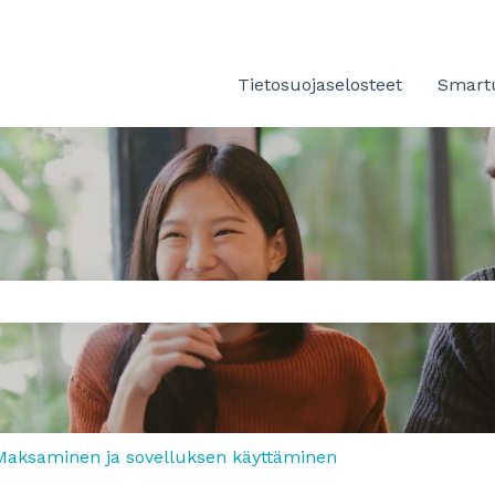
Tietosuojaselosteet
Smartu
tä on tyhjä.
Maksaminen ja sovelluksen käyttäminen