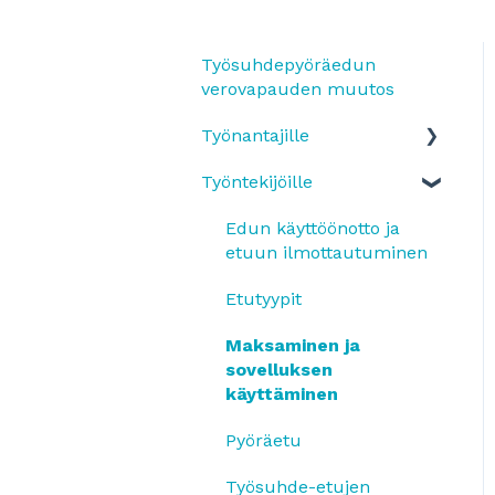
Työsuhdepyöräedun
verovapauden muutos
Työnantajille
Työntekijöille
Yleistä
SmartumPlus
Edun käyttöönotto ja
etuun ilmottautuminen
SmartumPlus: laskutus
ja raportit
Etutyypit
Smartum Saldo
Maksaminen ja
sovelluksen
Pyöräetu
käyttäminen
Etujen käyttö
Pyöräetu
OmaLahjakortti
Työsuhde-etujen