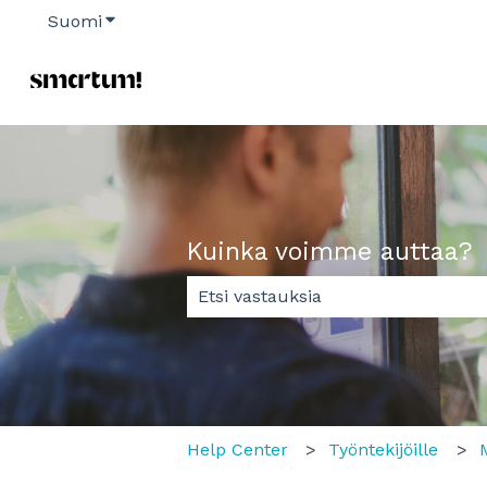
Suomi
Näytä käännöksien alavalikko
Kuinka voimme auttaa?
Ehdotuksia ei ole, koska hakukent
Help Center
Työntekijöille