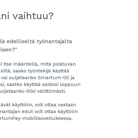
ani vaihtuu?
lä edelliseltä työnantajalta
lleen?"
i itse määritellä, mitä poistuvan
siitä, saako työntekijä käyttää
ai suljetaanko Smartum-tili ja
asi, saatko käyttää saldosi loppuun
ljetaanko tilisi välittömästi.
vät käyttöön, voit ottaa vastaan
antajan edut voit ottaa käyttöön
artumPay-mobiilisovelluksessa.