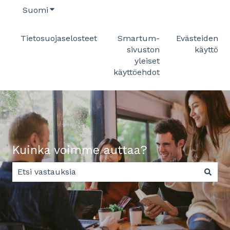
Suomi
Näytä käännöksien alavalikko
Tietosuojaselosteet
Smartum-
Evästeiden
sivuston
käyttö
yleiset
käyttöehdot
Kuinka voimme auttaa?
Ehdotuksia ei ole, koska hakukenttä on tyhjä.