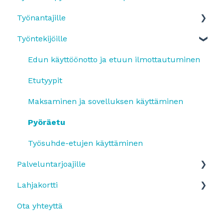
Työnantajille
Työntekijöille
Yleistä
SmartumPlus
Edun käyttöönotto ja etuun ilmottautuminen
SmartumPlus: laskutus ja raportit
Etutyypit
Smartum Saldo
Maksaminen ja sovelluksen käyttäminen
Pyöräetu
Pyöräetu
Etujen käyttö
Työsuhde-etujen käyttäminen
Palveluntarjoajille
OmaLahjakortti
Lahjakortti
Maksujen vastaanottaminen
Ota yhteyttä
Tilitys ja hinnasto
Smartum Lahjakortin käyttö