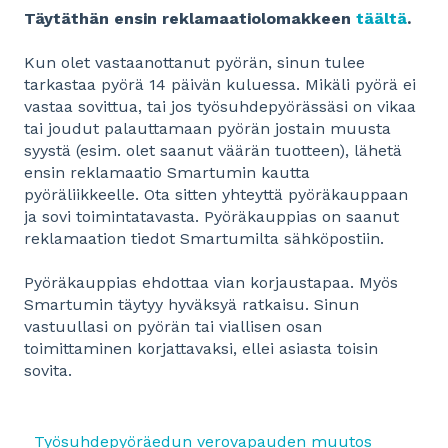
Täytäthän ensin reklamaatiolomakkeen
täältä
.
Kun olet vastaanottanut pyörän, sinun tulee
tarkastaa pyörä 14 päivän kuluessa. Mikäli pyörä ei
vastaa sovittua, tai jos työsuhdepyörässäsi on vikaa
tai joudut palauttamaan pyörän jostain muusta
syystä (esim. olet saanut väärän tuotteen), lähetä
ensin reklamaatio Smartumin kautta
pyöräliikkeelle. Ota sitten yhteyttä pyöräkauppaan
ja sovi toimintatavasta. Pyöräkauppias on saanut
reklamaation tiedot Smartumilta sähköpostiin.
Pyöräkauppias ehdottaa vian korjaustapaa. Myös
Smartumin täytyy hyväksyä ratkaisu. Sinun
vastuullasi on pyörän tai viallisen osan
toimittaminen korjattavaksi, ellei asiasta toisin
sovita.
Työsuhdepyöräedun verovapauden muutos