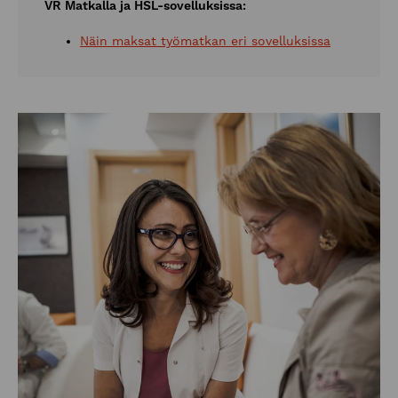
VR Matkalla ja HSL-sovelluksissa:
Näin maksat työmatkan eri sovelluksissa