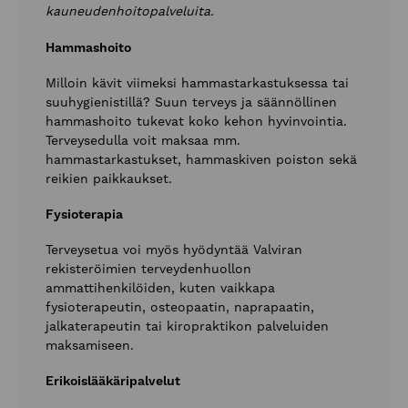
kauneudenhoitopalveluita.
Hammashoito
Milloin kävit viimeksi hammastarkastuksessa tai
suuhygienistillä? Suun terveys ja säännöllinen
hammashoito tukevat koko kehon hyvinvointia.
Terveysedulla voit maksaa mm.
hammastarkastukset, hammaskiven poiston sekä
reikien paikkaukset.
Fysioterapia
Terveysetua voi myös hyödyntää Valviran
rekisteröimien terveydenhuollon
ammattihenkilöiden, kuten vaikkapa
fysioterapeutin, osteopaatin, naprapaatin,
jalkaterapeutin tai kiropraktikon palveluiden
maksamiseen.
Erikoislääkäripalvelut