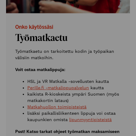
Onko käytössäsi
Työmatkaetu
Työmatkaetu on tarkoitettu kodin ja työpaikan
välisiin matkoihin.
Voit ostaa matkalippuja:
HSL ja VR Matkalla -sovellusten kautta
Perille.fi -matkalippupalvelun
kautta
kaikista R-kioskeista ympäri Suomen (myös
matkakortin lataus)
Matkahuollon toimipisteistä
lisäksi paikallisliikenteen lippuja voi ostaa
kaupunkien omista
lipunmyyntipisteistä
Psst! Katso tarkat ohjeet työmatkan maksamiseen