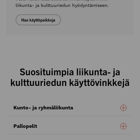
liikunta- ja kulttuuriedun hyödyntämiseen.
Hae käyttöpaikkoja
Suosituimpia liikunta- ja
kulttuuriedun käyttövinkkejä
Kunto- ja ryhmäliikunta
Pallopelit
kuntosalilla
Crossfit-keskuksessa