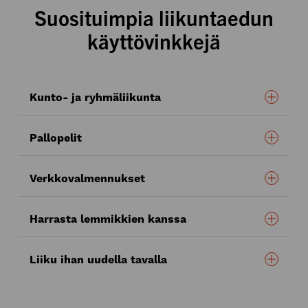
Suosituimpia liikuntaedun
käyttövinkkejä
Kunto- ja ryhmäliikunta
Pallopelit
kuntosalilla
Crossfit-keskuksessa
Verkkovalmennukset
-padelia
Harrasta lemmikkien kanssa
tenniskentällä
verkkovalmennuksiin
tanssitunnille
treeniohjelmaa
Liiku ihan uudella tavalla
sulkapallomailan
joogaan
BodyPump-ryhmään? Vai onko kenties
laitepilates sinun juttusi?
kasvojoogan
agilityn
Liikuntaetu on oiva tilaisuus kokeilla jotakin aivan