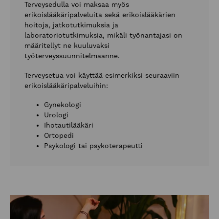
Terveysedulla voi maksaa myös
erikoislääkäripalveluita sekä erikoislääkärien
hoitoja, jatkotutkimuksia ja
laboratoriotutkimuksia, mikäli työnantajasi on
määritellyt ne kuuluvaksi
työterveyssuunnitelmaanne.
Terveysetua voi käyttää esimerkiksi seuraaviin
erikoislääkäripalveluihin:
Gynekologi
Urologi
Ihotautilääkäri
Ortopedi
Psykologi tai psykoterapeutti