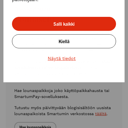
Onko käytössäsi
Lounasetu
Salli kaikki
Hyödynnä lounasetusi maksamalla SmartumPay-
sovelluksella valitsemasi lounaspaikan kassalla.
Kiellä
Muistathan, että lounasetua voit hyödyntää myös
ruokakaupassa tietyin ehdoin. Lue lisää
täältä
.
Näytä tiedot
Voit tilata lounaan myös kotiinkuljetettuna
Woltin
sovelluksesta tai verkkopalvelusta
Smartum-
verkkomaksun avulla
. Katso tarkemmat
ohjeet
maksamiseen
.
Hae lounaspaikkoja joko käyttöpaikkahausta tai
SmartumPay-sovelluksesta.
Tutustu myös päivittyvään blogisisältöön uusista
lounaspaikoista Smartumin verkostossa
täältä
.
Hae lounaspaikkoja