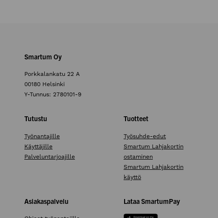
Smartum Oy
Porkkalankatu 22 A
00180 Helsinki
Y-Tunnus: 2780101-9
Tutustu
Tuotteet
Työnantajille
Työsuhde-edut
Käyttäjille
Smartum Lahjakortin
Palveluntarjoajille
ostaminen
Smartum Lahjakortin
käyttö
Asiakaspalvelu
Lataa SmartumPay