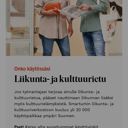
Onko käytössäsi
Liikunta- ja kulttuurietu
Jos työnantajasi tarjoaa sinulle liikunta- ja
kulttuurietua, pääset nauttimaan liikunnan lisäksi
myös kulttuurielämyksistä. Smartumin liikunta- ja
kulttuuriverkostoon kuuluu yli 20 000
käyttöpaikkaa ympäri Suomen.
Psst!
Katso alta suosituimmat käyttövinkit