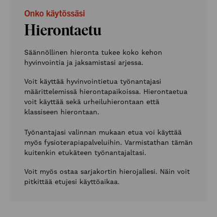
Onko käytössäsi
Hierontaetu
Säännöllinen hieronta tukee koko kehon
hyvinvointia ja jaksamistasi arjessa.
Voit käyttää hyvinvointietua työnantajasi
määrittelemissä hierontapaikoissa. Hierontaetua
voit käyttää sekä urheiluhierontaan että
klassiseen hierontaan.
Työnantajasi valinnan mukaan etua voi käyttää
myös fysioterapiapalveluihin. Varmistathan tämän
kuitenkin etukäteen työnantajaltasi.
Voit myös ostaa sarjakortin hierojallesi. Näin voit
pitkittää etujesi käyttöaikaa.