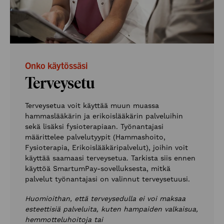
Onko käytössäsi
Terveysetu
Terveysetua voit käyttää muun muassa
hammaslääkärin ja erikoislääkärin palveluihin
sekä lisäksi fysioterapiaan. Työnantajasi
määrittelee palvelutyypit (Hammashoito,
Fysioterapia, Erikoislääkäripalvelut), joihin voit
käyttää saamaasi terveysetua. Tarkista siis ennen
käyttöä SmartumPay-sovelluksesta, mitkä
palvelut työnantajasi on valinnut terveysetuusi.
Huomioithan, että terveysedulla ei voi maksaa
esteettisiä palveluita, kuten hampaiden valkaisua,
hemmotteluhoitoja tai