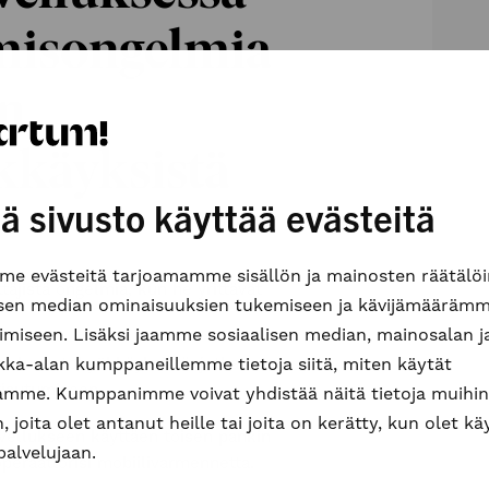
umisongelmia
en
kkäyksistä
ä sivusto käyttää evästeitä
e evästeitä tarjoamamme sisällön ja mainosten räätälöi
jistä ongelmia, kun he yrittävät
isen median ominaisuuksien tukemiseen ja kävijämääräm
imiseen. Lisäksi jaamme sosiaalisen median, mainosalan j
velunestohyökkäyksistä, jotka
ikka-alan kumppaneillemme tietoja siitä, miten käytät
rjautumiseen.
amme. Kumppanimme voivat yhdistää näitä tietoja muihin
n, joita olet antanut heille tai joita on kerätty, kun olet k
vellukseen käyttäen toisen pankin
palvelujaan.
operaattorisi mobiilivarmennetta.