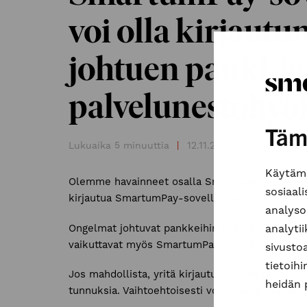
voi olla kirjaut
johtuen pankki
palvelunestohyö
Täm
Lukuaika 5 minuuttia
|
12.11.2024
Käytämm
Olemme havainneet osalla Smartumin edunkäyttä
sosiaal
kirjautua SmartumPay-sovellukseen.
analyso
Ongelmat johtuvat pankkeihin kohdistuvista pal
analyti
vaikuttavat myös SmartumPay-sovellukseen ki
sivusto
tietoihi
Jos mahdollista, yritä kirjautua SmartumPay-so
heidän 
tunnuksia. Vaihtoehtoisesti voit kokeilla oman 