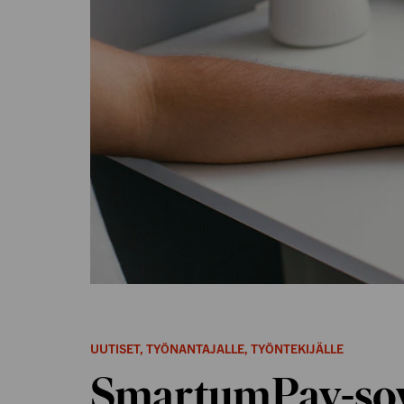
UUTISET
,
TYÖNANTAJALLE
,
TYÖNTEKIJÄLLE
SmartumPay-sov