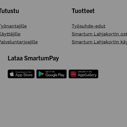
Tutustu
Tuotteet
Työnantajille
Työsuhde-edut
Käyttäjille
Smartum Lahjakortin os
Palveluntarjoajille
Smartum Lahjakortin kä
Lataa SmartumPay