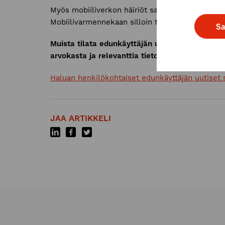
Myös mobiiliverkon häiriöt saattavat joskus aih
Mobiilivarmennekaan silloin toimi.
Sa
Muista tilata edunkäyttäjän uutiskirje sähköpo
arvokasta ja relevanttia tietoa työsuhde-etuihisi
Haluan henkilökohtaiset edunkäyttäjän uutiset s
JAA ARTIKKELI