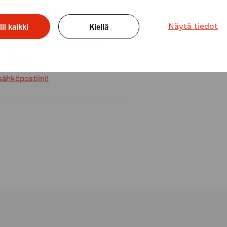
euttaa kirjautumisongelmia, eikä
lli kaikki
Kiellä
Näytä tiedot
stiisi. Lähetämme sinulle vain
 liittyen.
ähköpostiini!