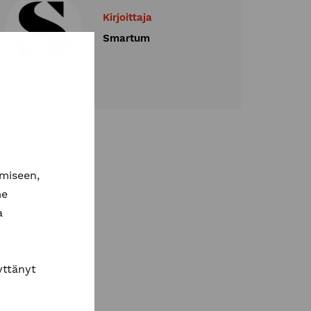
Kirjoittaja
Smartum
miseen,
me
a
äyttänyt