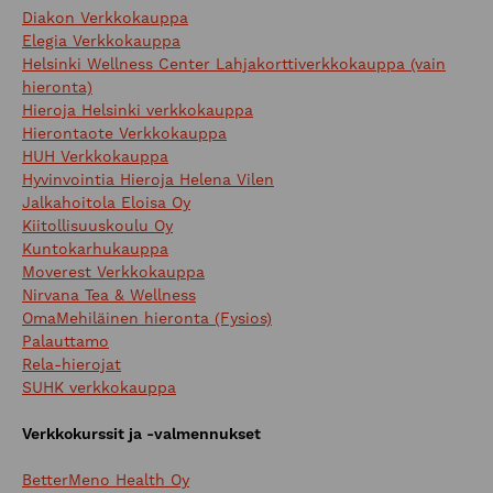
Diakon Verkkokauppa
Elegia Verkkokauppa
Helsinki Wellness Center Lahjakorttiverkkokauppa (vain
hieronta)
Hieroja Helsinki verkkokauppa
Hierontaote Verkkokauppa
HUH Verkkokauppa
Hyvinvointia Hieroja Helena Vilen
Jalkahoitola Eloisa Oy
Kiitollisuuskoulu Oy
Kuntokarhukauppa
Moverest Verkkokauppa
Nirvana Tea & Wellness
OmaMehiläinen hieronta (Fysios)
Palauttamo
Rela-hierojat
SUHK verkkokauppa
Verkkokurssit ja -valmennukset
BetterMeno Health Oy