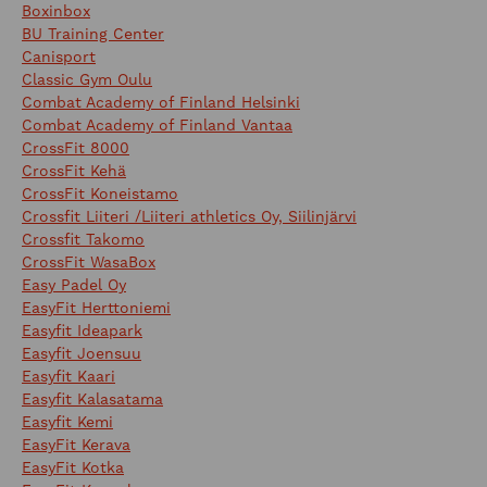
Boxinbox
BU Training Center
Canisport
Classic Gym Oulu
Combat Academy of Finland Helsinki
Combat Academy of Finland Vantaa
CrossFit 8000
CrossFit Kehä
CrossFit Koneistamo
Crossfit Liiteri /Liiteri athletics Oy, Siilinjärvi
Crossfit Takomo
CrossFit WasaBox
Easy Padel Oy
EasyFit Herttoniemi
Easyfit Ideapark
Easyfit Joensuu
Easyfit Kaari
Easyfit Kalasatama
Easyfit Kemi
EasyFit Kerava
EasyFit Kotka