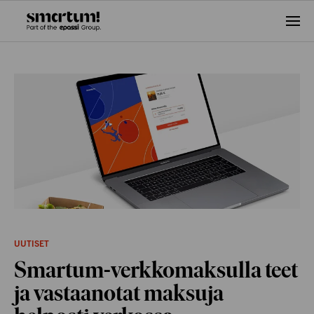
Ava
vali
UUTISET
Smartum-verkkomaksulla teet
ja vastaanotat maksuja