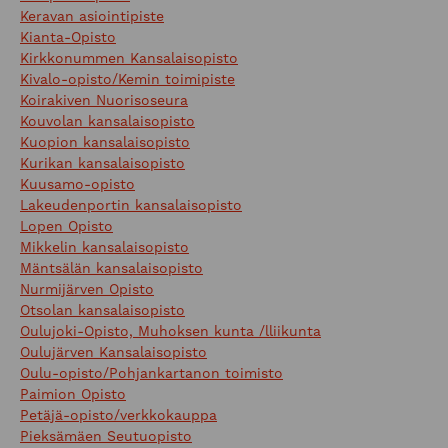
Keravan asiointipiste
Kianta-Opisto
Kirkkonummen Kansalaisopisto
Kivalo-opisto/Kemin toimipiste
Koirakiven Nuorisoseura
Kouvolan kansalaisopisto
Kuopion kansalaisopisto
Kurikan kansalaisopisto
Kuusamo-opisto
Lakeudenportin kansalaisopisto
Lopen Opisto
Mikkelin kansalaisopisto
Mäntsälän kansalaisopisto
Nurmijärven Opisto
Otsolan kansalaisopisto
Oulujoki-Opisto, Muhoksen kunta /lliikunta
Oulujärven Kansalaisopisto
Oulu-opisto/Pohjankartanon toimisto
Paimion Opisto
Petäjä-opisto/verkkokauppa
Pieksämäen Seutuopisto