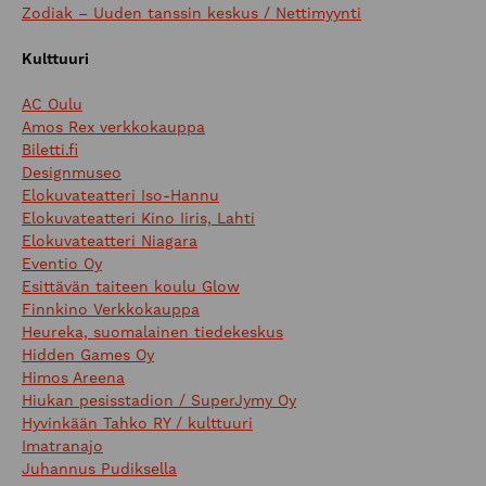
Zodiak – Uuden tanssin keskus / Nettimyynti
Kulttuuri
AC Oulu
Amos Rex verkkokauppa
Biletti.fi
Designmuseo
Elokuvateatteri Iso-Hannu
Elokuvateatteri Kino Iiris, Lahti
Elokuvateatteri Niagara
Eventio Oy
Esittävän taiteen koulu Glow
Finnkino Verkkokauppa
Heureka, suomalainen tiedekeskus
Hidden Games Oy
Himos Areena
Hiukan pesisstadion / SuperJymy Oy
Hyvinkään Tahko RY / kulttuuri
Imatranajo
Juhannus Pudiksella