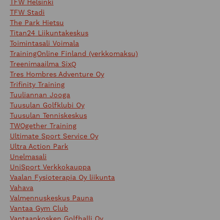
TFW Helsinki
TFW Stadi
The Park Hietsu
Titan24 Liikuntakeskus
Toimintasali Voimala
TrainingOnline Finland (verkkomaksu)
Treenimaailma SixQ
Tres Hombres Adventure Oy
Trifinity Training
Tuuliannan Jooga
Tuusulan Golfklubi Oy
Tuusulan Tenniskeskus
TWOgether Training
Ultimate Sport Service Oy
Ultra Action Park
Unelmasali
UniSport Verkkokauppa
Vaalan Fysioterapia Oy liikunta
Vahava
Valmennuskeskus Pauna
Vantaa Gym Club
Vantaankosken Golfhalli Oy