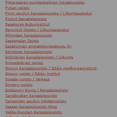
Pietarsaaren suomenkielinen työväenopisto
Pirkan opisto
Porin seudun kansalaisopisto / Liikuntapalvelut
Posion kansalaisopisto
Raseborgs Kulturinstitut
Revontuli-Opisto / Liikuntapalvelut
Riihimäen kansalaisopisto
Sastamalan Opisto
Satakunnan ammattikorkeakoulu Oy
Seinäjoen kansalaisopisto
Siilinjärven kansalaisopisto / Liikunta
Simpelejärven opisto
Sipoon kansalaisopisto / Sibbo medborgasinstitut
Sipoon opisto / Sibbo institut
Soisalo-opisto / Varkaus
Somero-opisto
Sotkamon Kunta / Kansalaisopisto
Taivalkosken kansalaisopisto
Tampereen seudun työväenopisto
Vaasan kansalaisopisto Alma
Vakka-Suomen Kansalaisopisto