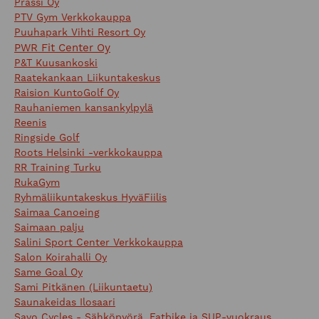
Prässi Oy
PTV Gym Verkkokauppa
Puuhapark Vihti Resort Oy
PWR Fit Center Oy
P&T Kuusankoski
Raatekankaan Liikuntakeskus
Raision KuntoGolf Oy
Rauhaniemen kansankylpylä
Reenis
Ringside Golf
Roots Helsinki -verkkokauppa
RR Training Turku
RukaGym
Ryhmäliikuntakeskus HyväFiilis
Saimaa Canoeing
Saimaan palju
Salini Sport Center Verkkokauppa
Salon Koirahalli Oy
Same Goal Oy
Sami Pitkänen (Liikuntaetu)
Saunakeidas Ilosaari
Savo Cycles - Sähköpyörä, Fatbike ja SUP-vuokraus