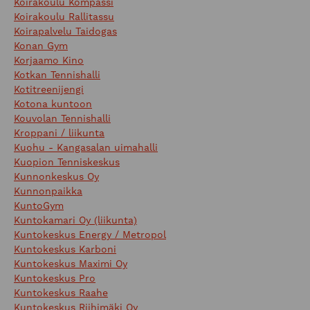
Koirakoulu Kompassi
Koirakoulu Rallitassu
Koirapalvelu Taidogas
Konan Gym
Korjaamo Kino
Kotkan Tennishalli
Kotitreenijengi
Kotona kuntoon
Kouvolan Tennishalli
Kroppani / liikunta
Kuohu - Kangasalan uimahalli
Kuopion Tenniskeskus
Kunnonkeskus Oy
Kunnonpaikka
KuntoGym
Kuntokamari Oy (liikunta)
Kuntokeskus Energy / Metropol
Kuntokeskus Karboni
Kuntokeskus Maximi Oy
Kuntokeskus Pro
Kuntokeskus Raahe
Kuntokeskus Riihimäki Oy