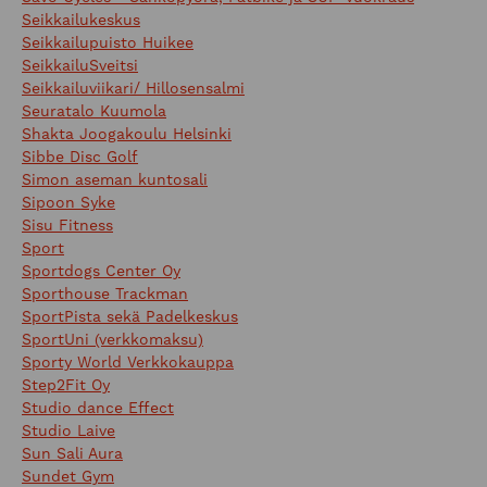
Seikkailukeskus
Seikkailupuisto Huikee
SeikkailuSveitsi
Seikkailuviikari/ Hillosensalmi
Seuratalo Kuumola
Shakta Joogakoulu Helsinki
Sibbe Disc Golf
Simon aseman kuntosali
Sipoon Syke
Sisu Fitness
Sport
Sportdogs Center Oy
Sporthouse Trackman
SportPista sekä Padelkeskus
SportUni (verkkomaksu)
Sporty World Verkkokauppa
Step2Fit Oy
Studio dance Effect
Studio Laive
Sun Sali Aura
Sundet Gym