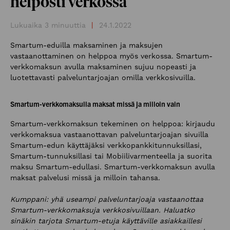
helposti verkossa
Lukuaika 3 minuuttia
|
24.1.2022
Smartum-eduilla maksaminen ja maksujen
vastaanottaminen on helppoa myös verkossa. Smartum-
verkkomaksun avulla maksaminen sujuu nopeasti ja
luotettavasti palveluntarjoajan omilla verkkosivuilla.
Smartum-verkkomaksulla maksat missä ja milloin vain
Smartum-verkkomaksun tekeminen on helppoa: kirjaudu
verkkomaksua vastaanottavan palveluntarjoajan sivuilla
Smartum-edun käyttäjäksi verkkopankkitunnuksillasi,
Smartum-tunnuksillasi tai Mobiilivarmenteella ja suorita
maksu Smartum-edullasi. Smartum-verkkomaksun avulla
maksat palvelusi missä ja milloin tahansa.
Kumppani: yhä useampi palveluntarjoaja vastaanottaa
Smartum-verkkomaksuja verkkosivuillaan. Haluatko
sinäkin tarjota Smartum-etuja käyttäville asiakkaillesi