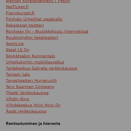
Mäntän kuvataideviikot / Pekilo
NetTicket.fi
Pianokurssit.fi
Pöytyän Urheilijat pesäpallo
Rakastajat-teatteri
Rockway Oy - Musiikkikoulu Internetissä
Ruukinmyllyn kesäteatteri
SemiLive
Steel LS Oy
Säynätsalon Kunnantalo
Urheilukortin mobiilisovellus
Taidekeskus Salmela verkkokauppa
Tanssin talo
Tanssiteatteri Hurjaruuth
Tero Saarinen Company
Tiketti Verkkokauppa
Vihdin Kino
Viihdekeskus Hojo Hojo Oy
Ässät verkkokauppa
Rentoutuminen ja hieronta