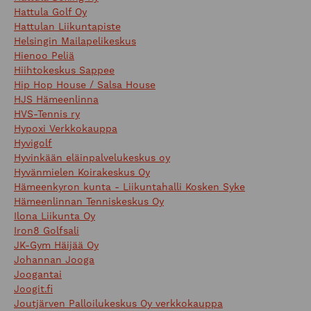
Hattula Golf Oy
Hattulan Liikuntapiste
Helsingin Mailapelikeskus
Hienoo Peliä
Hiihtokeskus Sappee
Hip Hop House / Salsa House
HJS Hämeenlinna
HVS-Tennis ry
Hypoxi Verkkokauppa
Hyvigolf
Hyvinkään eläinpalvelukeskus oy
Hyvänmielen Koirakeskus Oy
Hämeenkyron kunta - Liikuntahalli Kosken Syke
Hämeenlinnan Tenniskeskus Oy
Ilona Liikunta Oy
Iron8 Golfsali
JK-Gym Häijää Oy
Johannan Jooga
Joogantai
Joogit.fi
Joutjärven Palloilukeskus Oy verkkokauppa