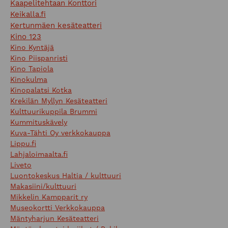
Kaapelitehtaan Konttori
Keikalla.fi
Kertunmäen kesäteatteri
Kino 123
Kino Kyntäjä
Kino Piispanristi
Kino Tapiola
Kinokulma
Kinopalatsi Kotka
Krekilän Myllyn Kesäteatteri
Kulttuurikuppila Brummi
Kummituskävely
Kuva-Tähti Oy verkkokauppa
Lippu.fi
Lahjaloimaalta.fi
Liveto
Luontokeskus Haltia / kulttuuri
Makasiini/kulttuuri
Mikkelin Kampparit ry
Museokortti Verkkokauppa
Mäntyharjun Kesäteatteri