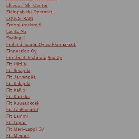
Ellivuori Ski Center
Eläinpalvelu Operantti
EQUESTRAIN
Eroonjumeista.fi
Excite Ab
Feeling 1
Finland Tennis Oy verkkomaksut
Finnaction Oy
Firstbeat Technologies Oy
Fit Hätilä
Fit Ilmajoki
Fit Järvenpää
Fit Kalajoki
Fit Kallio
Fit Kurikka
Fit Kuusankoski
Fit Laaksolahti
Fit Lammi
Fit Lapua
Fit Meri-Lappi Oy
Fit Mestari