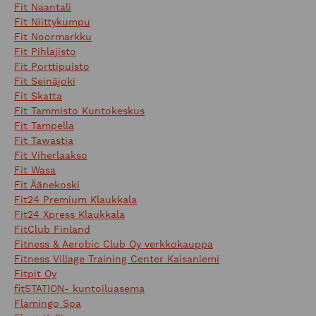
Fit Naantali
Fit Niittykumpu
Fit Noormarkku
Fit Pihlajisto
Fit Porttipuisto
Fit Seinäjoki
Fit Skatta
Fit Tammisto Kuntokeskus
Fit Tampella
Fit Tawastia
Fit Viherlaakso
Fit Wasa
Fit Äänekoski
Fit24 Premium Klaukkala
Fit24 Xpress Klaukkala
FitClub Finland
Fitness & Aerobic Club Oy verkkokauppa
Fitness Village Training Center Kaisaniemi
Fitpit Oy
fitSTATION- kuntoiluasema
Flamingo Spa