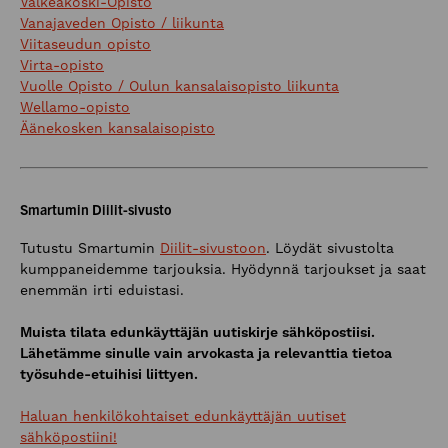
Valkeakoski-Opisto
Vanajaveden Opisto / liikunta
Viitaseudun opisto
Virta-opisto
Vuolle Opisto / Oulun kansalaisopisto liikunta
Wellamo-opisto
Äänekosken kansalaisopisto
Smartumin Diilit-sivusto
Tutustu Smartumin
Diilit-sivustoon
. Löydät sivustolta
kumppaneidemme tarjouksia. Hyödynnä tarjoukset ja saat
enemmän irti eduistasi.
Muista tilata edunkäyttäjän uutiskirje sähköpostiisi.
Lähetämme sinulle vain arvokasta ja relevanttia tietoa
työsuhde-etuihisi liittyen.
Haluan henkilökohtaiset edunkäyttäjän uutiset
sähköpostiini!