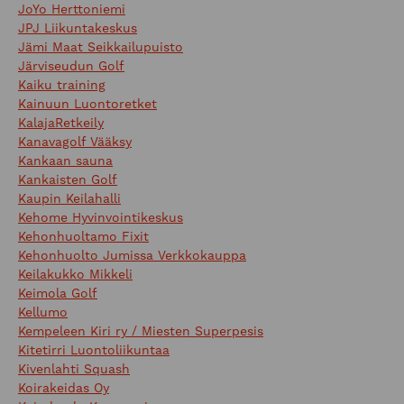
JoYo Herttoniemi
JPJ Liikuntakeskus
Jämi Maat Seikkailupuisto
Järviseudun Golf
Kaiku training
Kainuun Luontoretket
KalajaRetkeily
Kanavagolf Vääksy
Kankaan sauna
Kankaisten Golf
Kaupin Keilahalli
Kehome Hyvinvointikeskus
Kehonhuoltamo Fixit
Kehonhuolto Jumissa Verkkokauppa
Keilakukko Mikkeli
Keimola Golf
Kellumo
Kempeleen Kiri ry / Miesten Superpesis
Kitetirri Luontoliikuntaa
Kivenlahti Squash
Koirakeidas Oy