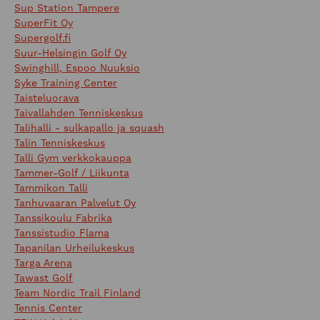
Sup Station Tampere
SuperFit Oy
Supergolf.fi
Suur-Helsingin Golf Oy
Swinghill, Espoo Nuuksio
Syke Training Center
Taisteluorava
Taivallahden Tenniskeskus
Talihalli - sulkapallo ja squash
Talin Tenniskeskus
Talli Gym verkkokauppa
Tammer-Golf / Liikunta
Tammikon Talli
Tanhuvaaran Palvelut Oy
Tanssikoulu Fabrika
Tanssistudio Flama
Tapanilan Urheilukeskus
Targa Arena
Tawast Golf
Team Nordic Trail Finland
Tennis Center