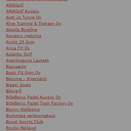
AINAGolf
AINAGolf Kuopio
Aisti Ja Tunne Oy
Alive Training & Therapy Oy
Alppila Bowling
Aquapro melonta
Arctic 24 Gym
Arica Fit Oy
Aulanko Golf
Avantosauna Lauteet
Baanagym
Basic Fit Gym Oy
Become - Kivenlahti
Bigger Goals
Biking.fi
BilleBeino Padel Kuopio Oy
BilleBeino Padel Train Factory Oy
Bloom Wellbeing
Bodymaja verkkomaksut
Boost Sports Club
Boulis (Keilaus)