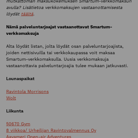
mutkattoman maksukokemuksen Smartum-verkkomaksun
avulla? Lisätietoa verkkomaksujen vastaanottamisesta
löydät
täältä
.
Nämä palveluntarjoajat vastaanottavat Smartum-
verkkomaksuja
Alta löydät listan, jolta löydät osan palveluntarjoajista,
joiden nettisivuilla tai verkkokaupassa voit maksaa
Smartum-verkkomaksulla. Uusia verkkomaksuja
vastaanottavia palveluntarjoajia tulee mukaan jatkuvasti.
Lounaspaikat
Ravintola Morrisons​
Wolt​
Liikunta
50670 Gym
8 viikkoa/ Urheilijan Ravintovalmennus Oy
Aavameri Open-air Adventures