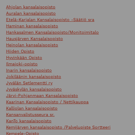
Ahjolan kansalaisopisto
Auralan kansalaisopisto
Etelä-Karjalan Kansalaisopisto -Säätiö sra
Haminan kansalaisopisto
Hankasalmen Kansalaisopisto/Monitoimitalo
Hausjärven Kansalaisopisto
Heinolan kansalaisopisto
Hiiden Opisto
Hyvinkään Opisto
Ilmajoki-opisto
Inarin kansalaisopisto
Jokiläänin kansalaisopisto
Jyvälän Setlementti ry
Jyväskylän kansalaisopisto
Järvi-Pohjanmaan Kansalaisopisto
Kaarinan Kansalaisopisto / Nettikauppa
Kalliolan kansalaisopisto
Kansanvalistusseura sr.
KanTo kansalaisopisto
Kemijärven kansalaisopisto /Palvelupiste Sortteeri
Kempele-Opisto