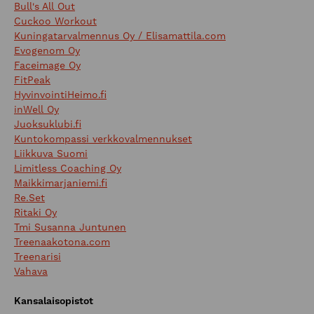
Bull's All Out
Cuckoo Workout
Kuningatarvalmennus Oy / Elisamattila.com
Evogenom Oy
Faceimage Oy
FitPeak
HyvinvointiHeimo.fi
inWell Oy
Juoksuklubi.fi
Kuntokompassi verkkovalmennukset
Liikkuva Suomi
Limitless Coaching Oy
Maikkimarjaniemi.fi
Re.Set
Ritaki Oy
Tmi Susanna Juntunen
Treenaakotona.com
Treenarisi
Vahava
Kansalaisopistot