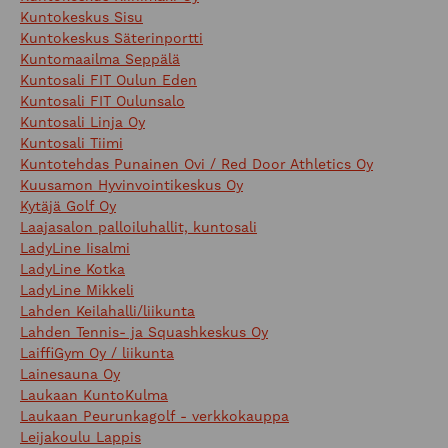
Kuntokeskus Sisu
Kuntokeskus Säterinportti
Kuntomaailma Seppälä
Kuntosali FIT Oulun Eden
Kuntosali FIT Oulunsalo
Kuntosali Linja Oy
Kuntosali Tiimi
Kuntotehdas Punainen Ovi / Red Door Athletics Oy
Kuusamon Hyvinvointikeskus Oy
Kytäjä Golf Oy
Laajasalon palloiluhallit, kuntosali
LadyLine Iisalmi
LadyLine Kotka
LadyLine Mikkeli
Lahden Keilahalli/liikunta
Lahden Tennis- ja Squashkeskus Oy
LaiffiGym Oy / liikunta
Lainesauna Oy
Laukaan KuntoKulma
Laukaan Peurunkagolf - verkkokauppa
Leijakoulu Lappis