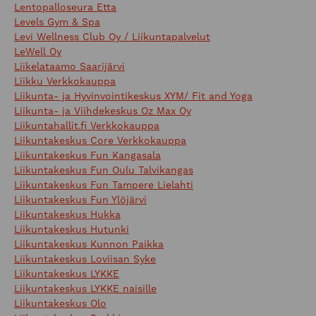
Lentopalloseura Etta
Levels Gym & Spa
Levi Wellness Club Oy / Liikuntapalvelut
LeWell Oy
Liikelataamo Saarijärvi
Liikku Verkkokauppa
Liikunta- ja Hyvinvointikeskus XYM/ Fit and Yoga
Liikunta- ja Viihdekeskus Oz Max Oy
Liikuntahallit.fi Verkkokauppa
Liikuntakeskus Core Verkkokauppa
Liikuntakeskus Fun Kangasala
Liikuntakeskus Fun Oulu Talvikangas
Liikuntakeskus Fun Tampere Lielahti
Liikuntakeskus Fun Ylöjärvi
Liikuntakeskus Hukka
Liikuntakeskus Hutunki
Liikuntakeskus Kunnon Paikka
Liikuntakeskus Loviisan Syke
Liikuntakeskus LYKKE
Liikuntakeskus LYKKE naisille
Liikuntakeskus Olo