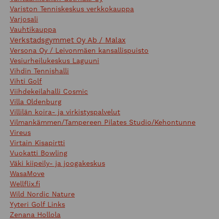
Variston Tenniskeskus verkkokauppa
Varjosali
Vauhtikauppa
Verkstadsgymmet Oy Ab / Malax
Versona Oy / Leivonmäen kansallispuisto
Vesiurheilukeskus Laguuni
Vihdin Tennishalli
Vihti Golf
Viihdekeilahalli Cosmic
Villa Oldenburg
Villilän koira- ja virkistyspalvelut
Vilmankämmen/Tampereen Pilates Studio/Kehontunne
Vireus
Virtain Kisapirtti
Vuokatti Bowling
Väki kiipeily- ja joogakeskus
WasaMove
Wellflix.fi
Wild Nordic Nature
Yyteri Golf Links
Zenana Hollola