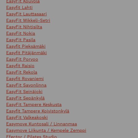
EasyFit Kouvola
Easyfit Lahti
EasyFit Lauttasaari
EasyFit Mikkeli-Setri
EasyFit Nihtisilta
EasyFit Nokia
EasyFit Pasila
Easyfit Pieksämäki
Easyfit Pitäjänmäki
EasyFit Porvoo
Easyfit Raisio
EasyFit Rekola
Easyfit Rovaniemi
EasyFit Savonlinna
EasyFit Seinäjoki
EasyFit Sepänkylä
EasyFit Tampere Keskusta
Easyfit Tampere Koivistonkylä
EasyFit Valkeakoski
Easymove Kuntosali / Linnanmaa
Easymove Liikunta / Kempele Zemppi
Efector / Pilates Studio