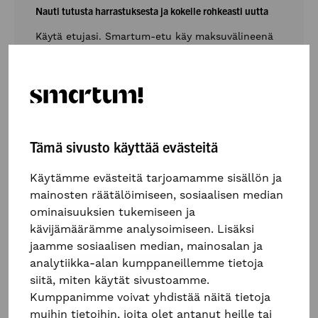
Nauti tutusta harrastuksesta ja kokeile rohkeasti uutta
Käytä etujasi. Smartum-etu käy maksuvälineenä
lähes 40 000 palveluntarjoajalla. Inspiraatiota
etujen käyttöön löydät alla olevilta sivuilta:
Käyttöpaikkahaku
Käyttöpaikkahausta löydät helposti Smartum-
maksuja vastaanottavat palveluntarjoajat. Hae
Tämä sivusto käyttää evästeitä
hakukentän avulla juuri sinulle sopivia
käyttötapoja kaupungin tai aktiviteetin mukaan.
Käytämme evästeitä tarjoamamme sisällön ja
mainosten räätälöimiseen, sosiaalisen median
Psst. maksa eduilla helposti verkkokaupoissa.
ominaisuuksien tukemiseen ja
Hyödynnä etusi vaikka kotisohvalta. Katso
kävijämäärämme analysoimiseen. Lisäksi
esimerkkejä verkkokaupoista
täältä
.
jaamme sosiaalisen median, mainosalan ja
analytiikka-alan kumppaneillemme tietoja
siitä, miten käytät sivustoamme.
Kumppanimme voivat yhdistää näitä tietoja
muihin tietoihin, joita olet antanut heille tai