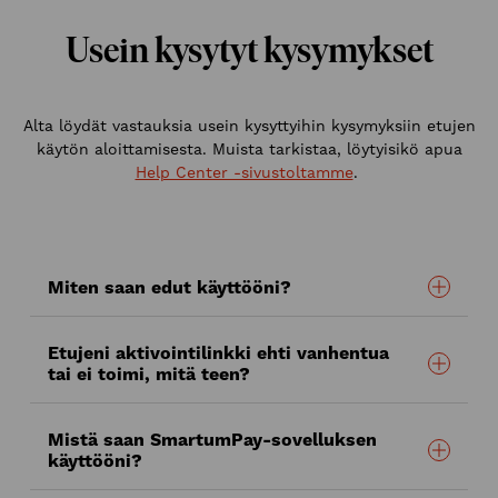
Usein kysytyt kysymykset
Alta löydät vastauksia usein kysyttyihin kysymyksiin etujen
käytön aloittamisesta. Muista tarkistaa, löytyisikö apua
Help Center -sivustoltamme
.
Miten saan edut käyttööni?
Etujeni aktivointilinkki ehti vanhentua
tai ei toimi, mitä teen?
Mistä saan SmartumPay-sovelluksen
käyttööni?