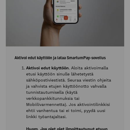
Aktivoi edut käyttöön ja lataa SmartumPay-sovellus
Aktivoi edut käyttöön
. Aloita aktivoimalla
etusi käyttöön sinulle lähetetystä
sähköpostiviestistä. Seuraa viestin ohjeita
ja vahvista etujen käyttöönotto vahvalla
tunnistautumisella (käytä
verkkopankkitunnuksia tai
Mobiilivarmennetta). Jos aktivointilinkkisi
ehtii vanhentua tai ei toimi, pyydä uusi
linkki työantajaltasi.
Huom
.
Jos olet olet ilmoittautunut etuun