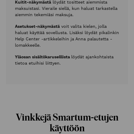
Kuitit-näkymästä
löydät tositteet aiemmista
maksuistasi. Vieraile siellä, kun haluat tarkastella
aiemmin tekemiäsi maksuja.
Asetukset-näkymästä
voit valita kielen, jolla
haluat käyttää sovellusta. Lisäksi löydät pikalinkin
Help Center -artikkeleihin ja Anna palautetta -
lomakkeelle.
Yläosan sisältökaruselllista
löydät ajankohtaista
tietoa etuihisi liittyen.
Vinkkejä Smartum-etujen
käyttöön