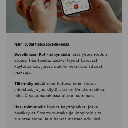
Näin löydät tietoa sovelluksesta
Sovelluksen Koti-näkymästä
näet yhteenvedon
etujesi tilanteesta. Lisäksi löydät kätevästi
käyttöpaikat, joissa olet viimeksi suorittanut
maksuja.
Tilit-näkymästä
näet kattavammin tietoa
eduistasi, ja jos käytössäsi on OmaLompakko,
näet OmaLomapakossa olevan summan.
Hae-toiminnolla
löydät käyttöpaikat, jotka
hyväksyvät Smartum-maksuja. Inspiroidu tai
suuntaa sinne, kun haluat maksaa eduillasi.