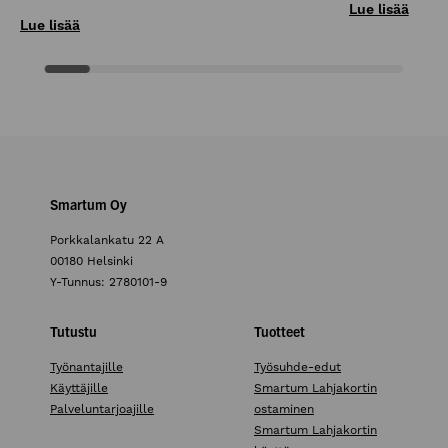
Lue lisää
Lue lisää
Smartum Oy
Porkkalankatu 22 A
00180 Helsinki
Y-Tunnus: 2780101-9
Tutustu
Tuotteet
Työnantajille
Työsuhde-edut
Käyttäjille
Smartum Lahjakortin
Palveluntarjoajille
ostaminen
Smartum Lahjakortin