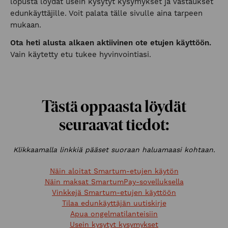
lopusta löydät usein kysytyt kysymykset ja vastaukset
edunkäyttäjille. Voit palata tälle sivulle aina tarpeen
mukaan.
Ota heti alusta alkaen aktiivinen ote etujen käyttöön.
Vain käytetty etu tukee hyvinvointiasi.
Tästä oppaasta löydät
seuraavat tiedot:
Klikkaamalla linkkiä pääset suoraan haluamaasi kohtaan.
Näin aloitat Smartum-etujen käytön
Näin maksat SmartumPay-sovelluksella
Vinkkejä Smartum-etujen käyttöön
Tilaa edunkäyttäjän uutiskirje
Apua ongelmatilanteisiin
Usein kysytyt kysymykset