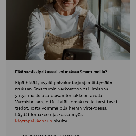
Tilaa edunkäyttäjän uutiskirje
täältä
täältä
Eikö suosikkipaikassasi voi maksaa Smartumeilla?
Eipä hätää, pyydä palveluntarjoajaa liittymään
mukaan Smartumin verkostoon tai ilmianna
yritys meille alla olevan lomakkeen avulla.
Varmistathan, että täytät lomakkeelle tarvittavat
tiedot, jotta voimme olla heihin yhteydessä.
Löydät lomakeen jatkossa myös
käyttäpaikkahaun
sivulta.