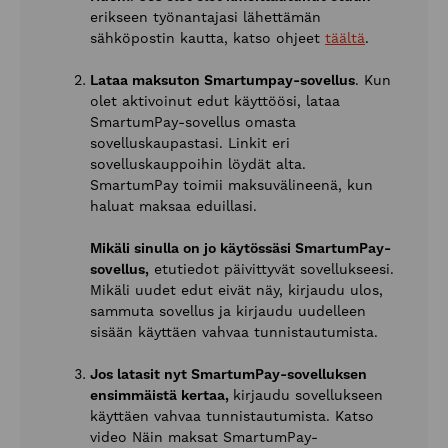
erikseen työnantajasi lähettämän
sähköpostin kautta, katso ohjeet
täältä
.
Lataa maksuton Smartumpay-sovellus
. Kun
olet aktivoinut edut käyttöösi, lataa
SmartumPay-sovellus omasta
sovelluskaupastasi. Linkit eri
sovelluskauppoihin löydät alta.
SmartumPay toimii maksuvälineenä, kun
haluat maksaa eduillasi.
Mikäli sinulla on jo käytössäsi SmartumPay-
sovellus,
etutiedot päivittyvät sovellukseesi.
Mikäli uudet edut eivät näy,
kirjaudu ulos,
sammuta sovellus ja kirjaudu uudelleen
sisään käyttäen vahvaa tunnistautumista.
Jos latasit nyt SmartumPay-sovelluksen
ensimmäistä kertaa,
kirjaudu sovellukseen
käyttäen vahvaa tunnistautumista. Katso
video Näin maksat SmartumPay-