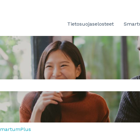
Tietosuojaselosteet
Smartu
tä on tyhjä.
martumPlus