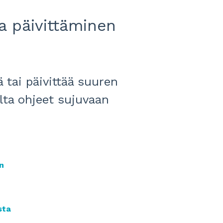
a päivittäminen
 tai päivittää suuren
alta ohjeet sujuvaan
n
ista