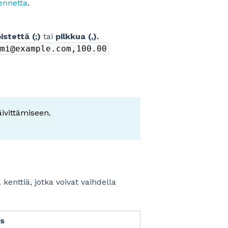
ennetta
.
istettä (;)
tai
pilkkua (,).
mi@example.com,100.00
ivittämiseen.
kenttiä, jotka voivat vaihdella
s