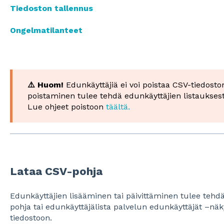
Tiedoston tallennus
Ongelmatilanteet
⚠️ Huom!
Edunkäyttäjiä ei voi poistaa CSV-tiedosto
poistaminen tulee tehdä edunkäyttäjien listaukses
Lue ohjeet poistoon
täältä.
Lataa CSV-pohja
Edunkäyttäjien lisääminen tai päivittäminen tulee tehd
pohja tai edunkäyttäjälista palvelun edunkäyttäjät –n
tiedostoon.