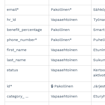
email*
Pakollinen*
Sähköp
hr_id
Vapaaehtoinen
Työnan
benefit_percentage
Pakollinen
Smart
phone_number*
Pakollinen*
Puheli
first_name
Vapaaehtoinen
Etuni
last_name
Vapaaehtoinen
Sukun
status
Vapaaehtoinen
Kertoo
aktivo
id*
🔒 Pakollinen
Järjes
category_ ...
Vapaaehtoinen
Eturyh