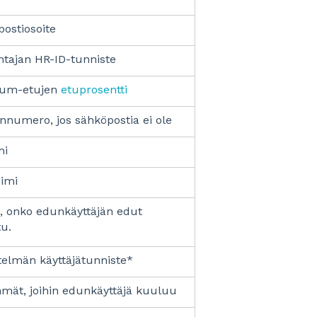
ostiosoite
tajan HR-ID-tunniste
um-etujen
etuprosentti
nnumero, jos sähköpostia ei ole
mi
imi
, onko edunkäyttäjän edut
tu.
telmän käyttäjätunniste*
mät, joihin edunkäyttäjä kuuluu