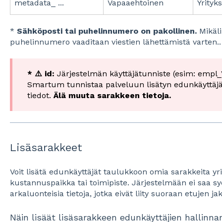
metadata_ ...
Vapaaehtoinen
Yrity
*
Sähköposti tai puhelinnumero on pakollinen.
Mikäli
puhelinnumero vaaditaan viestien lähettämistä varten..
* ⚠️ id:
Järjestelmän käyttäjätunniste (esim: empl_
Smartum tunnistaa palveluun lisätyn edunkäyttäjän
tiedot.
Älä muuta sarakkeen tietoja.
Lisäsarakkeet
Voit lisätä edunkäyttäjät taulukkoon omia sarakkeita yri
kustannuspaikka tai toimipiste. Järjestelmään ei saa syö
arkaluonteisia tietoja, jotka eivät liity suoraan etujen 
Näin lisäät lisäsarakkeen edunkäyttäjien hallinna