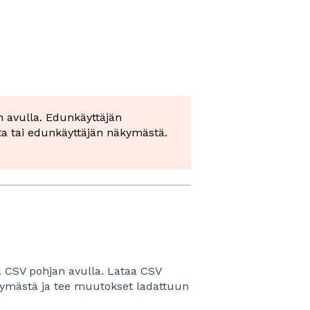
n avulla. Edunkäyttäjän
ta tai edunkäyttäjän näkymästä.
ä CSV pohjan avulla.
Lataa CSV
äkymästä ja tee muutokset ladattuun