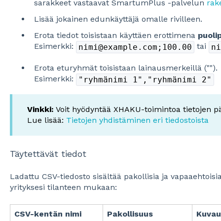
sarakkeet vastaavat SmartumPlus -palvelun
rak
Lisää jokainen edunkäyttäjä omalle rivilleen.
Erota tiedot toisistaan käyttäen erottimena
puolip
Esimerkki:
tai
nimi@example.com;100.00
ni
Erota eturyhmät toisistaan lainausmerkeillä ("").
Esimerkki:
"ryhmänimi 1","ryhmänimi 2"
Vinkki:
Voit hyödyntää XHAKU-toimintoa tietojen pä
Lue lisää:
Tietojen yhdistäminen eri tiedostoista
Täytettävät tiedot
Ladattu CSV-tiedosto sisältää pakollisia ja vapaaehtoisia 
yrityksesi tilanteen mukaan:
CSV-kentän nimi
Pakollisuus
Kuvau