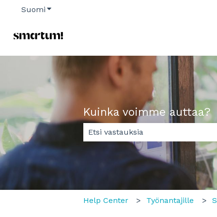
Suomi
Näytä käännöksien alavalikko
Kuinka voimme auttaa?
Ehdotuksia ei ole, koska hakukent
Help Center
Työnantajille
S