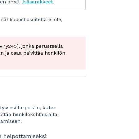
ksen omat
lisäsarakkeet
.
 sähköpostiosoitetta ei ole,
V7y245), jonka perusteella
 ja osaa päivittää henkilön
tyksesi tarpeisiin, kuten
ttää henkilökohtaisia tai
jakamiseen.
n helpottamiseksi: