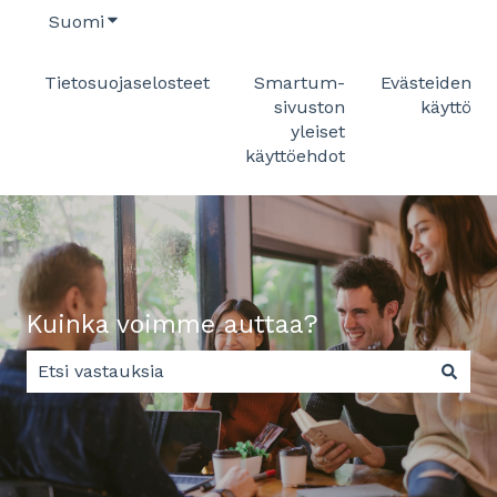
Suomi
Näytä käännöksien alavalikko
Tietosuojaselosteet
Smartum-
Evästeiden
sivuston
käyttö
yleiset
käyttöehdot
Kuinka voimme auttaa?
Ehdotuksia ei ole, koska hakukenttä on tyhjä.