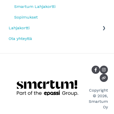
OmaLahjakortti
Smartum Lahjakortti
Sopimukset
Lahjakortti
Ota yhteyttä
Smartum Lahjakortin käyttö
Smartum Lahjakortin ostaminen
Mikä on Smartum Lahjakortti?
Smartum lahjakortilla maksaminen
Lahjakorttimaksut palveluntarjoajalle
Copyright
© 2026,
Smartum
Oy