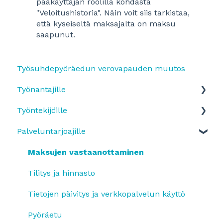
pääkäyttäjän roolilla kohdasta
"Veloitushistoria". Näin voit siis tarkistaa,
että kyseiseltä maksajalta on maksu
saapunut.
Työsuhdepyöräedun verovapauden muutos
Työnantajille
Työntekijöille
Yleistä
Palveluntarjoajille
SmartumPlus
Edun käyttöönotto ja etuun ilmottautuminen
SmartumPlus: laskutus ja raportit
Etutyypit
Maksujen vastaanottaminen
Smartum Saldo
Maksaminen ja sovelluksen käyttäminen
Tilitys ja hinnasto
Pyöräetu
Pyöräetu
Tietojen päivitys ja verkkopalvelun käyttö
Etujen käyttö
Työsuhde-etujen käyttäminen
Pyöräetu