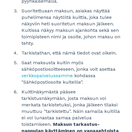
pyyhkäisemällä.
Suoritettuaan maksun, asiakas näyttää
puhelimensa näytöltä kuittia, joka tulee
näkyviin heti suoritetun maksun jälkeen.
Kuitissa näkyy maksun ajankohta sekä sen
toimipisteen nimi ja osoite, johon maksu on
tehty.
Tarkistathan, että nämä tiedot ovat oikein.
Saat maksusta kuitin myös
sähköpostiosoitteeseen, jonka voit asettaa
verkkopalvelussamme
kohdassa
"Sähköpostiosoite kuiteille".
Kuittinäkymästä pääsee
tarkistusnäkymään, josta maksun voi
merkata tarkistetuksi, jonka jälkeen tilaksi
muuttuu "tarkistettu". Näin samalla kuitilla
ei voi lunastaa samaa palvelua
toistamiseen.
Maksun tarkastus-
nappulan käyttäminen on vapaaehtoista