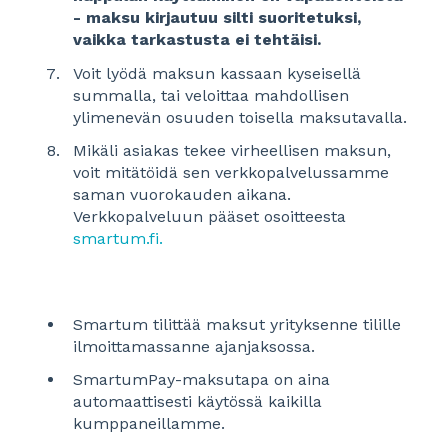
- maksu kirjautuu silti suoritetuksi,
vaikka tarkastusta ei tehtäisi.
Voit lyödä maksun kassaan kyseisellä
summalla, tai veloittaa mahdollisen
ylimenevän osuuden toisella maksutavalla.
Mikäli asiakas tekee virheellisen maksun,
voit mitätöidä sen verkkopalvelussamme
saman vuorokauden aikana.
Verkkopalveluun pääset osoitteesta
smartum.fi.
Smartum tilittää maksut yrityksenne tilille
ilmoittamassanne ajanjaksossa.
SmartumPay-maksutapa on aina
automaattisesti käytössä kaikilla
kumppaneillamme.