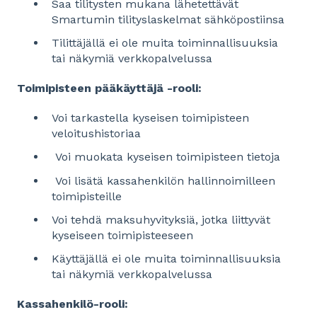
Saa tilitysten mukana lähetettävät
Smartumin tilityslaskelmat sähköpostiinsa
Tilittäjällä ei ole muita toiminnallisuuksia
tai näkymiä verkkopalvelussa
Toimipisteen pääkäyttäjä -rooli:
Voi tarkastella kyseisen toimipisteen
veloitushistoriaa
Voi muokata kyseisen toimipisteen tietoja
Voi lisätä kassahenkilön hallinnoimilleen
toimipisteille
Voi tehdä maksuhyvityksiä, jotka liittyvät
kyseiseen toimipisteeseen
Käyttäjällä ei ole muita toiminnallisuuksia
tai näkymiä verkkopalvelussa
Kassahenkilö-rooli: