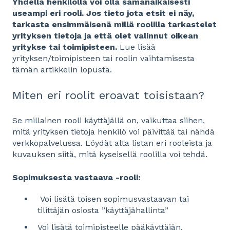
Yhdellä henkilöllä voi olla samanaikaisesti
useampi eri rooli. Jos tieto jota etsit ei näy,
tarkasta ensimmäisenä
millä roolilla tarkastelet
yrityksen tietoja ja että olet valinnut oikean
yritykse tai toimipisteen.
Lue lisää
yrityksen/toimipisteen tai roolin vaihtamisesta
tämän artikkelin lopusta.
Miten eri roolit eroavat toisistaan?
Se millainen rooli käyttäjällä on, vaikuttaa siihen,
mitä yrityksen tietoja henkilö voi päivittää tai nähdä
verkkopalvelussa. Löydät alta listan eri rooleista ja
kuvauksen siitä, mitä kyseisellä roolilla voi tehdä.
Sopimuksesta vastaava -rooli:
Voi lisätä toisen sopimusvastaavan tai
tilittäjän osiosta ”käyttäjähallinta”
Voi lisätä toimipisteelle pääkäyttäjän.