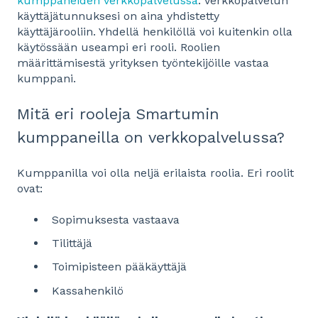
kumppaneiden verkkopalvelussa
. Verkkopalvelun
käyttäjätunnuksesi on aina yhdistetty
käyttäjärooliin. Yhdellä henkilöllä voi kuitenkin olla
käytössään useampi eri rooli. Roolien
määrittämisestä yrityksen työntekijöille vastaa
kumppani.
Mitä eri rooleja Smartumin
kumppaneilla on verkkopalvelussa?
Kumppanilla voi olla neljä erilaista roolia. Eri roolit
ovat:
Sopimuksesta vastaava
Tilittäjä
Toimipisteen pääkäyttäjä
Kassahenkilö