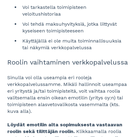
Voi tarkastella toimipisteen
veloitushistoriaa
Voi tehdä maksuhyvityksiä, jotka liittyvät
kyseiseen toimipisteeseen
Käyttäjällä ei ole muita toiminnallisuuksia
tai näkymiä verkkopalvelussa
Roolin vaihtaminen verkkopalvelussa
Sinulla voi olla useampia eri rooleja
verkkopalvelussamme. Mikäli hallinnoit useampaa
eri yritystä ja/tai toimipisteitä, voit vaihtaa roolia
valitsemalla ensin oikean emotilin (yritys oy:n) tai
toimipisteen alasvetovalikosta vasemmalta (kts.
kuva alla).
Löydät emotilin alta sopimuksesta vastaavan
roolin sekä tilittäjän roolin.
Klikkaamalla roolia