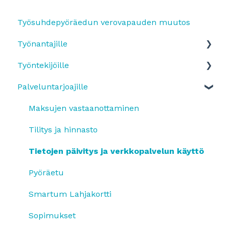
Työsuhdepyöräedun verovapauden muutos
Työnantajille
Työntekijöille
Yleistä
Palveluntarjoajille
SmartumPlus
Edun käyttöönotto ja etuun ilmottautuminen
SmartumPlus: laskutus ja raportit
Etutyypit
Maksujen vastaanottaminen
Smartum Saldo
Maksaminen ja sovelluksen käyttäminen
Tilitys ja hinnasto
Pyöräetu
Pyöräetu
Tietojen päivitys ja verkkopalvelun käyttö
Etujen käyttö
Työsuhde-etujen käyttäminen
Pyöräetu
OmaLahjakortti
Smartum Lahjakortti
Sopimukset