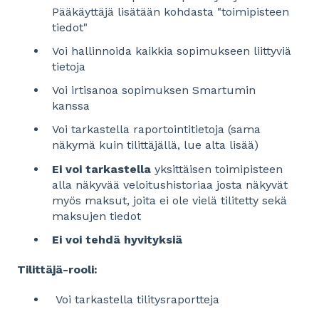
Pääkäyttäjä lisätään kohdasta "toimipisteen
tiedot"
Voi hallinnoida kaikkia sopimukseen liittyviä
tietoja
Voi irtisanoa sopimuksen Smartumin
kanssa
Voi tarkastella raportointitietoja (sama
näkymä kuin tilittäjällä, lue alta lisää)
Ei voi tarkastella
yksittäisen toimipisteen
alla näkyvää veloitushistoriaa josta näkyvät
myös maksut, joita ei ole vielä tilitetty sekä
maksujen tiedot
Ei voi tehdä hyvityksiä
Tilittäjä-rooli:
Voi tarkastella tilitysraportteja