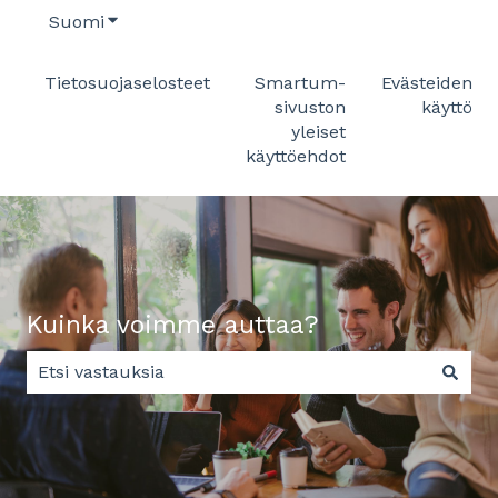
Suomi
Näytä käännöksien alavalikko
Tietosuojaselosteet
Smartum-
Evästeiden
sivuston
käyttö
yleiset
käyttöehdot
Kuinka voimme auttaa?
Ehdotuksia ei ole, koska hakukenttä on tyhjä.