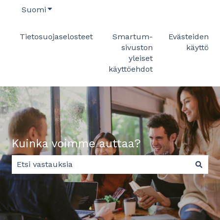
Suomi
Näytä käännöksien alavalikko
Tietosuojaselosteet
Smartum-
Evästeiden
sivuston
käyttö
yleiset
käyttöehdot
Kuinka voimme auttaa?
Ehdotuksia ei ole, koska hakukenttä on tyhjä.