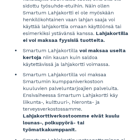
sidottu työsuhde-etuihin. Näin ollen
Smartum Lahjakortti ei ole myöskään
henkilökohtainen vaan lahjan saaja voi
käyttää lahjakorttia omaan käyttöönsä tai
esimerkiksi ystävänsä kanssa.
Lahjakortilla
ei voi maksaa fyysisiä tuotteita.
Smartum Lahjakortilla
voi maksaa useita
kertoja
niin kauan kuin saldoa
käytettävissä ja lahjakortti voimassa.
Smartum Lahjakortilla voi maksaa
Smartumin kumppaniverkostoon
kuuluvien palveluntarjoajien palveluita.
Ensivaiheessa Smartum Lahjakortti käy
liikunta-, kulttuuri-, hieronta- ja
terveysverkostossamme.
Lahjakorttiverkostoomme eivät kuulu
lounas-, polkupyörä- tai
työmatkakumppanit.