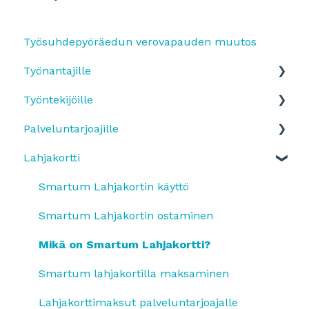
Työsuhdepyöräedun verovapauden muutos
Työnantajille
Työntekijöille
Yleistä
Palveluntarjoajille
SmartumPlus
Edun käyttöönotto ja etuun ilmottautuminen
Lahjakortti
SmartumPlus: laskutus ja raportit
Etutyypit
Maksujen vastaanottaminen
Smartum Saldo
Maksaminen ja sovelluksen käyttäminen
Tilitys ja hinnasto
Smartum Lahjakortin käyttö
Pyöräetu
Pyöräetu
Tietojen päivitys ja verkkopalvelun käyttö
Smartum Lahjakortin ostaminen
Etujen käyttö
Työsuhde-etujen käyttäminen
Pyöräetu
Mikä on Smartum Lahjakortti?
OmaLahjakortti
Smartum Lahjakortti
Smartum lahjakortilla maksaminen
Sopimukset
Lahjakorttimaksut palveluntarjoajalle