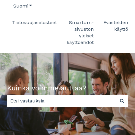
Suomi
Näytä käännöksien alavalikko
Tietosuojaselosteet
Smartum-
Evästeiden
sivuston
käyttö
yleiset
käyttöehdot
Kuinka voimme auttaa?
Ehdotuksia ei ole, koska hakukenttä on tyhjä.