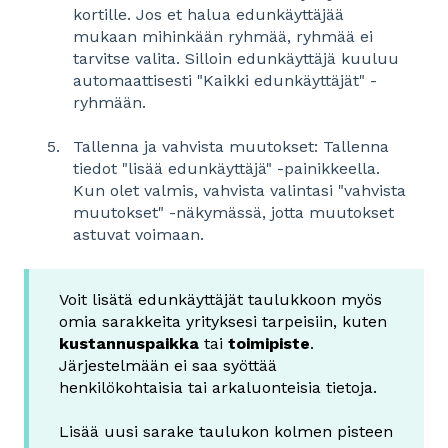
kortille. Jos et halua edunkäyttäjää
mukaan mihinkään ryhmää, ryhmää ei
tarvitse valita. Silloin edunkäyttäjä kuuluu
automaattisesti "Kaikki edunkäyttäjät" -
ryhmään.
Tallenna ja vahvista muutokset:
Tallenna
tiedot "lisää edunkäyttäjä" -painikkeella.
Kun olet valmis, vahvista valintasi "vahvista
muutokset" -näkymässä, jotta muutokset
astuvat voimaan.
Voit lisätä edunkäyttäjät taulukkoon myös
omia sarakkeita yrityksesi tarpeisiin, kuten
kustannuspaikka
tai
toimipiste
.
Järjestelmään ei saa syöttää
henkilökohtaisia tai arkaluonteisia tietoja.
Lisää uusi sarake taulukon kolmen pisteen