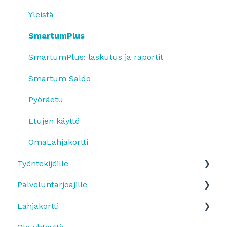
Yleistä
SmartumPlus
SmartumPlus: laskutus ja raportit
Smartum Saldo
Pyöräetu
Etujen käyttö
OmaLahjakortti
Työntekijöille
Palveluntarjoajille
Edun käyttöönotto ja etuun ilmottautuminen
Lahjakortti
Etutyypit
Maksujen vastaanottaminen