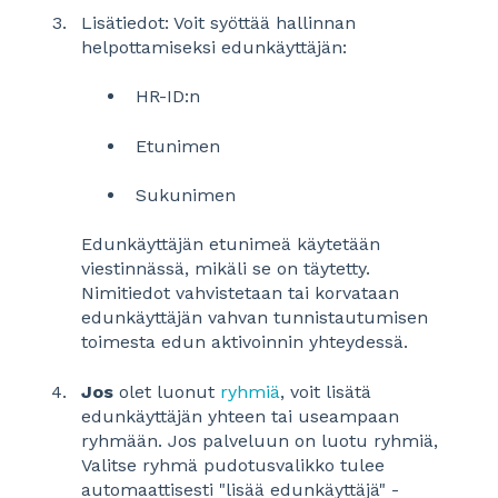
Lisätiedot: Voit syöttää hallinnan
helpottamiseksi edunkäyttäjän:
HR-ID:n
Etunimen
Sukunimen
Edunkäyttäjän etunimeä käytetään
viestinnässä, mikäli se on täytetty.
Nimitiedot vahvistetaan tai korvataan
edunkäyttäjän vahvan tunnistautumisen
toimesta edun aktivoinnin yhteydessä.
Jos
olet luonut
ryhmiä
, voit lisätä
edunkäyttäjän yhteen tai useampaan
ryhmään. Jos palveluun on luotu ryhmiä,
Valitse ryhmä pudotusvalikko tulee
automaattisesti "lisää edunkäyttäjä" -