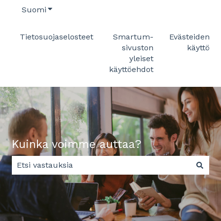
Suomi
Näytä käännöksien alavalikko
Tietosuojaselosteet
Smartum-
Evästeiden
sivuston
käyttö
yleiset
käyttöehdot
Kuinka voimme auttaa?
Ehdotuksia ei ole, koska hakukenttä on tyhjä.