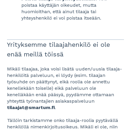
poistaa käyttäjän oikeudet, mutta
huomioithan, että ainut tilaaja tai
yhteyshenkilö ei voi poistaa itseään.
Yrityksemme tilaajahenkilö ei ole
enää meillä töissä
Mikäli tilaajaa, joka voisi lisätä uuden/uusia tilaaja-
henkilöitä palveluun, ei löydy (esim. tilaajan
työsuhde on päättynyt, eikä roolia ole annettu
kenellekään toiselle) eikä palveluun ole
kenelläkään enää pääsyä, pyydämme ottamaan
yhteyttä työnantajien asiakaspalveluun
tilaajat@smartum.fi
.
Tällöin tarkistamme onko tilaaja-roolia pyytävällä
henkilöllä nimenkirjoitusoikeus. Mikäli ei ole, niin