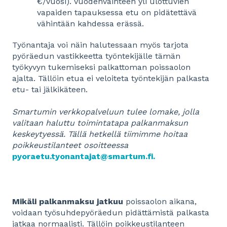
€/vuosi). Vuodenvaihteen yli ulottuvien
vapaiden tapauksessa etu on pidätettävä
vähintään kahdessa erässä.
Työnantaja voi näin halutessaan myös tarjota
pyöräedun
vastikkeetta työntekijälle tämän
työkyvyn tukemiseksi palkattoman poissaolon
ajalta. Tällöin etua ei veloiteta työntekijän palkasta
etu- tai jälkikäteen.
Smartumin verkkopalveluun tulee lomake, jolla
valitaan haluttu toimintatapa palkanmaksun
keskeytyessä. Tällä hetkellä tiimimme hoitaa
poikkeustilanteet osoitteessa
pyoraetu.tyonantajat@smartum.fi.
Mikäli palkanmaksu jatkuu
poissaolon aikana,
voidaan työsuhdepyöräedun pidättämistä palkasta
jatkaa normaalisti. Tällöin poikkeustilanteen