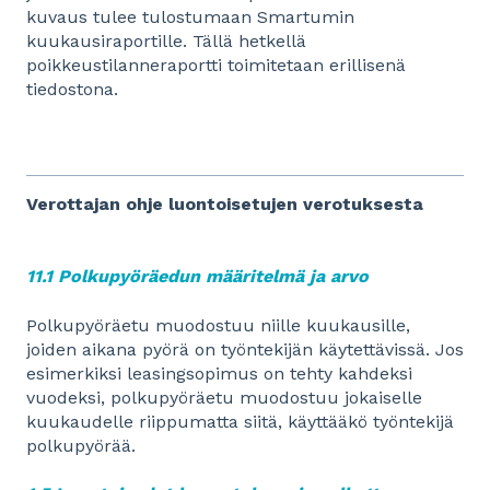
kuvaus tulee tulostumaan Smartumin
kuukausiraportille. Tällä hetkellä
poikkeustilanneraportti toimitetaan erillisenä
tiedostona.
Verottajan ohje luontoisetujen verotuksesta
11.1 Polkupyöräedun määritelmä ja arvo
Polkupyöräetu muodostuu niille kuukausille,
joiden aikana pyörä on työntekijän käytettävissä. Jos
esimerkiksi leasingsopimus on tehty kahdeksi
vuodeksi, polkupyöräetu muodostuu jokaiselle
kuukaudelle riippumatta siitä, käyttääkö työntekijä
polkupyörää.