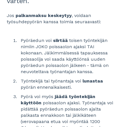
varten.
Jos
palkanmaksu keskeytyy
, voidaan
työsuhdepyörän kanssa toimia seuraavasti:
Pyöräedun voi
siirtää
toisen työntekijän
nimiin JOKO poissaolon ajaksi TAI
kokonaan. Jälkimmäisessä tapauksessa
poissaolija voi saada käyttöönsä uuden
pyöräedun poissaolon jälkeen - tämä on
neuvoteltava työnantajan kanssa.
Työntekijä tai työnantaja voi
lunastaa
pyörän ennenaikaisesti.
Pyörä voi myös
jäädä työntekijän
käyttöön
poissaolon ajaksi. Työnantaja voi
pidättää pyöräedun poissaolon ajalta
palkasta ennakkoon tai jälkikäteen
(verovapaana etua voi myöntää 1200