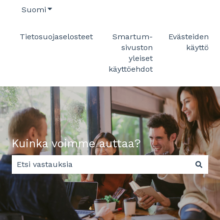
Suomi
Näytä käännöksien alavalikko
Tietosuojaselosteet
Smartum-
Evästeiden
sivuston
käyttö
yleiset
käyttöehdot
Kuinka voimme auttaa?
Ehdotuksia ei ole, koska hakukenttä on tyhjä.