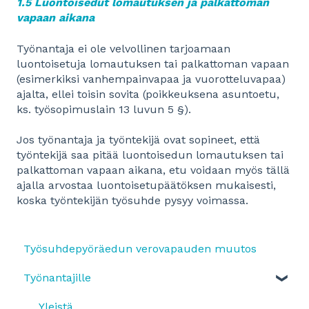
1.5 Luontoisedut lomautuksen ja palkattoman
vapaan aikana
Työnantaja ei ole velvollinen tarjoamaan
luontoisetuja lomautuksen tai palkattoman vapaan
(esimerkiksi vanhempainvapaa ja vuorotteluvapaa)
ajalta, ellei toisin sovita (poikkeuksena asuntoetu,
ks. työsopimuslain 13 luvun 5 §).
Jos työnantaja ja työntekijä ovat sopineet, että
työntekijä saa pitää luontoisedun lomautuksen tai
palkattoman vapaan aikana, etu voidaan myös tällä
ajalla arvostaa luontoisetupäätöksen mukaisesti,
koska työntekijän työsuhde pysyy voimassa.
Työsuhdepyöräedun verovapauden muutos
Työnantajille
Yleistä