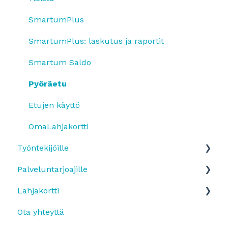
SmartumPlus
SmartumPlus: laskutus ja raportit
Smartum Saldo
Pyöräetu
Etujen käyttö
OmaLahjakortti
Työntekijöille
Palveluntarjoajille
Edun käyttöönotto ja etuun ilmottautuminen
Lahjakortti
Etutyypit
Maksujen vastaanottaminen
Ota yhteyttä
Maksaminen ja sovelluksen käyttäminen
Tilitys ja hinnasto
Smartum Lahjakortin käyttö