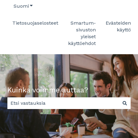
Suomi
Näytä käännöksien alavalikko
Tietosuojaselosteet
Smartum-
Evästeiden
sivuston
käyttö
yleiset
käyttöehdot
Kuinka voimme auttaa?
Ehdotuksia ei ole, koska hakukenttä on tyhjä.