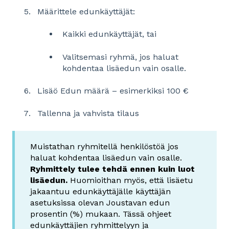
Määrittele edunkäyttäjät:
Kaikki edunkäyttäjät, tai
Valitsemasi ryhmä, jos haluat
kohdentaa lisäedun vain osalle.
Lisäö Edun määrä – esimerkiksi 100 €
Tallenna ja vahvista tilaus
Muistathan ryhmitellä henkilöstöä jos
haluat kohdentaa lisäedun vain osalle.
Ryhmittely tulee tehdä ennen kuin luot
lisäedun.
Huomioithan myös, että lisäetu
jakaantuu edunkäyttäjälle käyttäjän
asetuksissa olevan Joustavan edun
prosentin (%) mukaan. Tässä ohjeet
edunkäyttäjien ryhmittelyyn ja