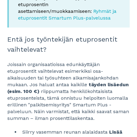
etuprosentin
asettamiseen/muokkaamiseen:
Ryhmät ja
etuprosentit Smartum Plus-palvelussa
Entä jos työntekijän etuprosentit
vaihtelevat?
Joissain organisaatioissa edunkäyttäjän
etuprosentit vaihtelevat esimerkiksi osa-
aikaisuuden tai työsuhteen alkamisajankohdan
mukaan. Jos haluat antaa kaikille
täyden lisäedun
(esim. 100 €)
riippumatta henkilökohtaisista
etuprosenteista, tämä onnistuu helpoiten luomalla
erillinen "palkitsemisyritys" Smartum Plus -
palveluun. Näin varmistat, että kaikki saavat saman
summan – ilman prosenttilaskentaa.
Siirry vasemman reunan alalaidasta
Lisää