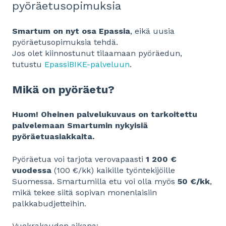
pyöräetusopimuksia
Smartum on nyt osa Epassia
, eikä uusia
pyöräetusopimuksia tehdä.
Jos olet kiinnostunut tilaamaan pyöräedun,
tutustu
EpassiBIKE-palveluun
.
Mikä on pyöräetu?
Huom! Oheinen palvelukuvaus on tarkoitettu
palvelemaan Smartumin nykyisiä
pyöräetuasiakkaita.
Pyöräetua voi tarjota verovapaasti
1 200 €
vuodessa
(100 €/kk) kaikille työntekijöille
Suomessa. Smartumilla etu voi olla myös
50 €/kk
,
mikä tekee siitä sopivan monenlaisiin
palkkabudjetteihin.
Vuokrakauden aikana: