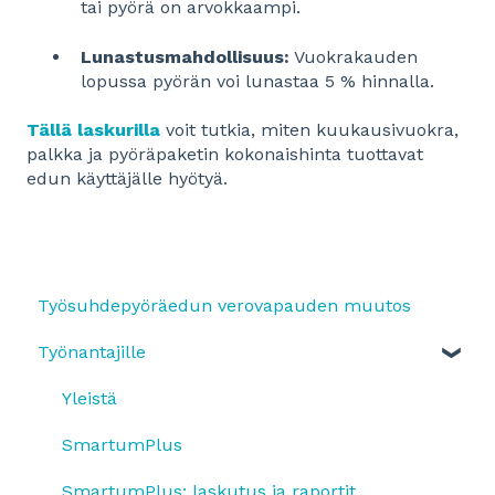
tai pyörä on arvokkaampi.
Lunastusmahdollisuus:
Vuokrakauden
lopussa pyörän voi lunastaa 5 % hinnalla.
Tällä laskurilla
voit tutkia, miten kuukausivuokra,
palkka ja pyöräpaketin kokonaishinta tuottavat
edun käyttäjälle hyötyä.
Työsuhdepyöräedun verovapauden muutos
Työnantajille
Yleistä
SmartumPlus
SmartumPlus: laskutus ja raportit