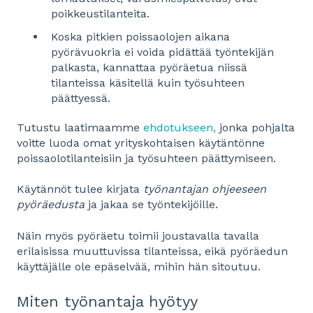
poikkeustilanteita.
Koska pitkien poissaolojen aikana
pyörävuokria ei voida pidättää työntekijän
palkasta, kannattaa pyöräetua niissä
tilanteissa käsitellä kuin työsuhteen
päättyessä.
Tutustu laatimaamme
ehdotukseen,
jonka pohjalta
voitte luoda omat yrityskohtaisen käytäntönne
poissaolotilanteisiin ja työsuhteen päättymiseen.
Käytännöt tulee kirjata
työnantajan ohjeeseen
pyöräedusta
ja jakaa se työntekijöille.
Näin myös pyöräetu toimii joustavalla tavalla
erilaisissa muuttuvissa tilanteissa, eikä pyöräedun
käyttäjälle ole epäselvää, mihin hän sitoutuu.
Miten työnantaja hyötyy