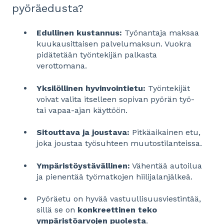
pyöräedusta?
Edullinen kustannus:
Työnantaja maksaa
kuukausittaisen palvelumaksun. Vuokra
pidätetään työntekijän palkasta
verottomana.
Yksilöllinen hyvinvointietu:
Työntekijät
voivat valita itselleen sopivan pyörän työ-
tai vapaa-ajan käyttöön.
Sitouttava ja joustava:
Pitkäaikainen etu,
joka joustaa työsuhteen muutostilanteissa.
Ympäristöystävällinen:
Vähentää autoilua
ja pienentää työmatkojen hiilijalanjälkeä.
Pyöräetu on hyvää vastuullisuusviestintää,
sillä se on
konkreettinen teko
ympäristöarvojen puolesta
.