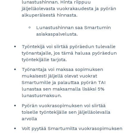
lunastushinnan. Hinta riippuu
jäljelläolevasta vuokrakaudesta ja pyörän
alkuperäisestä hinnasta.
Lunastushinnan saa Smartumin
asiakaspalvelusta.
Työntekijä voi siirtää pyöräedun tulevalle
työnantajalle, jos tämä haluaa pyöräedun
työntekijälle tarjota.
Työnantaja voi maksaa sopimuksen
mukaisesti jäljellä olevat vuokrat
Smartumille ja palauttaa pyörän TAI
lunastaa sen maksamalla lisäksi 5%
lunastusmaksun.
Pyörän vuokrasopimuksen voi siirtää
toiselle työntekijälle sen jäljelläolevalla
arvolla
Voit pyytää Smartumilta vuokrasopimuksen