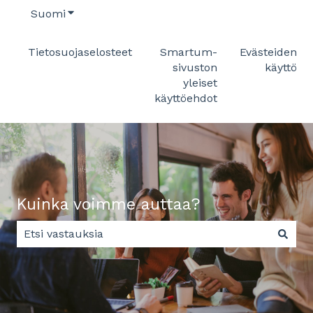
Suomi
Näytä käännöksien alavalikko
Tietosuojaselosteet
Smartum-
Evästeiden
sivuston
käyttö
yleiset
käyttöehdot
Kuinka voimme auttaa?
Ehdotuksia ei ole, koska hakukenttä on tyhjä.