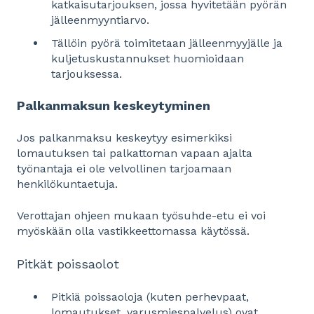
katkaisutarjouksen, jossa hyvitetään pyörän
jälleenmyyntiarvo.
Tällöin pyörä toimitetaan jälleenmyyjälle ja
kuljetuskustannukset huomioidaan
tarjouksessa.
Palkanmaksun keskeytyminen
Jos palkanmaksu keskeytyy esimerkiksi
lomautuksen tai palkattoman vapaan ajalta
työnantaja ei ole velvollinen tarjoamaan
henkilökuntaetuja.
Verottajan ohjeen mukaan työsuhde-etu ei voi
myöskään olla vastikkeettomassa käytössä.
Pitkät poissaolot
Pitkiä poissaoloja (kuten perhevpaat,
lomautukset, varusmiespalvelus) ovat