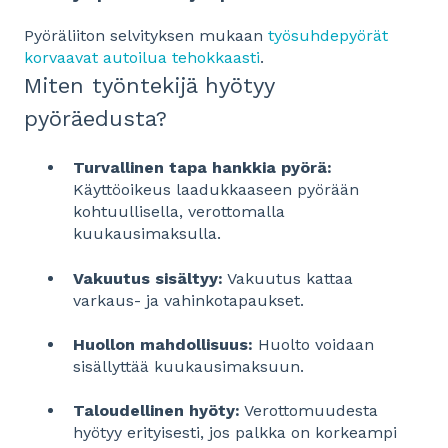
Pyöräliiton selvityksen mukaan
työsuhdepyörät
korvaavat autoilua tehokkaasti
.
Miten työntekijä hyötyy
pyöräedusta?
Turvallinen tapa hankkia pyörä:
Käyttöoikeus laadukkaaseen pyörään
kohtuullisella, verottomalla
kuukausimaksulla.
Vakuutus sisältyy:
Vakuutus kattaa
varkaus- ja vahinkotapaukset.
Huollon mahdollisuus:
Huolto voidaan
sisällyttää kuukausimaksuun.
Taloudellinen hyöty:
Verottomuudesta
hyötyy erityisesti, jos palkka on korkeampi