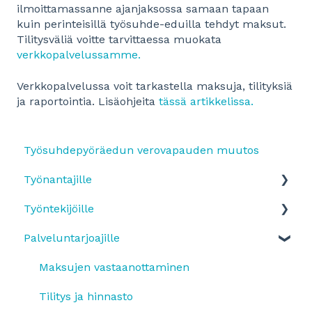
ilmoittamassanne ajanjaksossa samaan tapaan
kuin perinteisillä työsuhde-eduilla tehdyt maksut.
Tilitysväliä voitte tarvittaessa muokata
verkkopalvelussamme.
Verkkopalvelussa voit tarkastella maksuja, tilityksiä
ja raportointia. Lisäohjeita
tässä artikkelissa.
Työsuhdepyöräedun verovapauden muutos
Työnantajille
Työntekijöille
Yleistä
Palveluntarjoajille
SmartumPlus
Edun käyttöönotto ja etuun ilmottautuminen
SmartumPlus: laskutus ja raportit
Etutyypit
Maksujen vastaanottaminen
Smartum Saldo
Maksaminen ja sovelluksen käyttäminen
Tilitys ja hinnasto