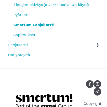
Pyöräetu
Pyöräetu
Tietojen päivitys ja verkkopalvelun käyttö
Etujen käyttö
Työsuhde-etujen käyttäminen
Pyöräetu
OmaLahjakortti
Smartum Lahjakortti
Sopimukset
Lahjakortti
Ota yhteyttä
Smartum Lahjakortin käyttö
Smartum Lahjakortin ostaminen
Mikä on Smartum Lahjakortti?
Smartum lahjakortilla maksaminen
Lahjakorttimaksut palveluntarjoajalle
Copyright