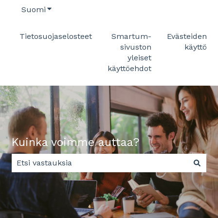
Suomi
Näytä käännöksien alavalikko
Tietosuojaselosteet
Smartum-
Evästeiden
sivuston
käyttö
yleiset
käyttöehdot
Kuinka voimme auttaa?
Ehdotuksia ei ole, koska hakukenttä on tyhjä.