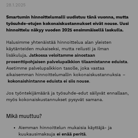
28.1.2025
Smartumin hinnoittelumalli uudistuu tänä vuonna, mutta
työsuhde-etujen kokonaiskustannukset eivät nouse. Uusi
hinnoittelu näkyy vuoden 2025 ensimmäisellä laskulla.
Halusimme yhtenäistää hinnoittelua alan yleisten
käytänteiden mukaiseksi, mutta reilusti ja ilman
lisäkuluja
.
Jatkossa veloitamme ainostaan
prosenttipohjaisen palvelupalkkion tilaamistanne eduista
.
Asetimme palvelupalkkion tasolle, joka vastaa
aikaisemman hinnoittelumallin kokonaiskustannuksia
–
kokonaishintanne eduista ei siis nouse
.
Jos työntekijämäärä ja työsuhde-edut säilyvät ennallaan,
myös kokonaiskustannukset pysyvät samana.
Mikä muuttuu?
Aiemman hinnoittelun mukaisia käyttäjä- ja
kuukausimaksuja
ei enää peritä
.