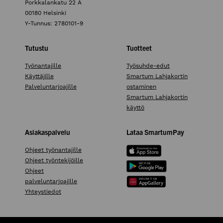
Porkkalankatu 22 A
00180 Helsinki
Y-Tunnus: 2780101-9
Tutustu
Tuotteet
Työnantajille
Työsuhde-edut
Käyttäjille
Smartum Lahjakortin
Palveluntarjoajille
ostaminen
Smartum Lahjakortin
käyttö
Asiakaspalvelu
Lataa SmartumPay
Ohjeet työnantajille
Ohjeet työntekijöille
Ohjeet
palveluntarjoajille
Yhteystiedot