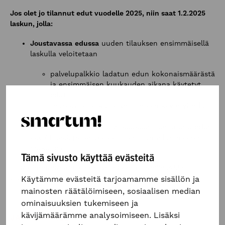
Jos olet jo tilannut edut vuodelle 2025, niin saat 1.2.2025
laskun, jolla:
Joustavassa
edussa
uuden tilauksen ensimmäisellä
laskulla veloitetaan
palvelupalkkio ladatun edun kokonaismäärästä
ja ensimmäisen kuukauden aikana käytetyt
edut
seuraavilla laskuilla veloitetaan käytetyt edut
kuukausittain
Lounasedussa
veloitetaan kuukausittain lounasedun
käytöt sekä palvelupalkkio tarjotun edun määrän
mukaisesti
Tämä sivusto käyttää evästeitä
Uutta hinnoittelumallia sovelletaan vuodelle 2025
tilattuihin etuihin.
Käytämme evästeitä tarjoamamme sisällön ja
mainosten räätälöimiseen, sosiaalisen median
ominaisuuksien tukemiseen ja
kävijämäärämme analysoimiseen. Lisäksi
JAA ARTIKKELI