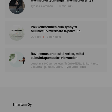
Työssä eläminen
3 min luku
Poikkeuksellinen aika synnytti
Muutosturvaverkosto.fi-palvelun
Uutiset
3 min luku
Ravitsemusterapeutti kertoo, miksi
elämäntapamuutos vie vuoden
Joustava työsuhde-etu, Työntekijälle, Liikuntaetu,
Liikunta- ja kulttuurietu, Työsuhde-edut
Smartum Oy