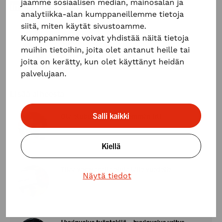
jaamme sosiaalisen median, mainosalan ja
analytiikka-alan kumppaneillemme tietoja
siitä, miten käytät sivustoamme.
Kumppanimme voivat yhdistää näitä tietoja
Kirjoittaja
muihin tietoihin, joita olet antanut heille tai
Smartum
joita on kerätty, kun olet käyttänyt heidän
palvelujaan.
Lisää aiheesta
Salli kaikki
Ota etubudjetistasi enemmän irti
Uutiset, Työnantajalle, Yrittäjälle, Työsuhde-edut
Kiellä
Tilaa verovapaita etuja tälle vuodelle
Näytä tiedot
Hyvinvointi, Uutiset, Työnantajalle, Yrittäjälle
Hyvinvoiva työntekijä = hyvinvoiva yritys