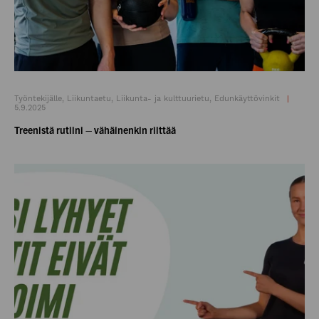
Työntekijälle, Liikuntaetu, Liikunta- ja kulttuurietu, Edunkäyttövinkit
5.9.2025
Treenistä rutiini – vähäinenkin riittää