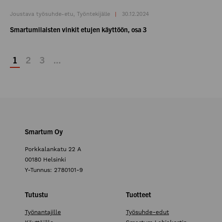
Joustava työsuhde-etu, Työntekijälle
30.12.2024
Smartumilaisten vinkit etujen käyttöön, osa 3
1
2
3
...
Smartum Oy
Porkkalankatu 22 A
00180 Helsinki
Y-Tunnus: 2780101-9
Tutustu
Tuotteet
Työnantajille
Työsuhde-edut