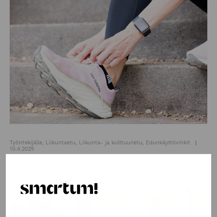
Työntekijälle, Liikuntaetu, Liikunta- ja kulttuurietu, Edunkäyttövinkit
10.4.2025
Viisi vinkkiä juoksukunnon kehittämiseen