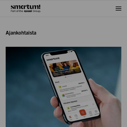
Ava
vali
Ajankohtaista