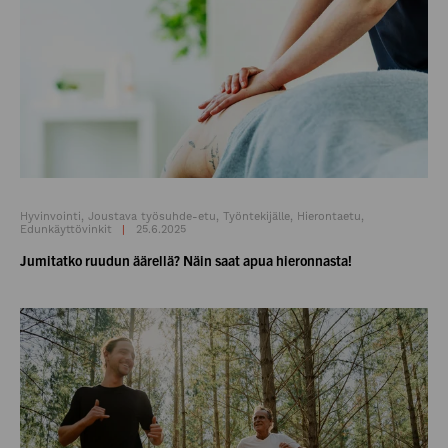
Hyvinvointi, Joustava työsuhde-etu, Työntekijälle, Hierontaetu,
Edunkäyttövinkit
25.6.2025
Jumitatko ruudun äärellä? Näin saat apua hieronnasta!