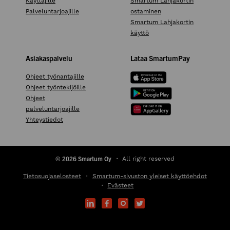
Käyttäjille
Smartum Lahjakortin
Palveluntarjoajille
ostaminen
Smartum Lahjakortin
käyttö
Asiakaspalvelu
Lataa SmartumPay
Ohjeet työnantajille
Ohjeet työntekijöille
Ohjeet
palveluntarjoajille
Yhteystiedot
© 2026 Smartum Oy
All right reserved
Tietosuojaselosteet
Smartum-sivuston yleiset käyttöehdot
Evästeet