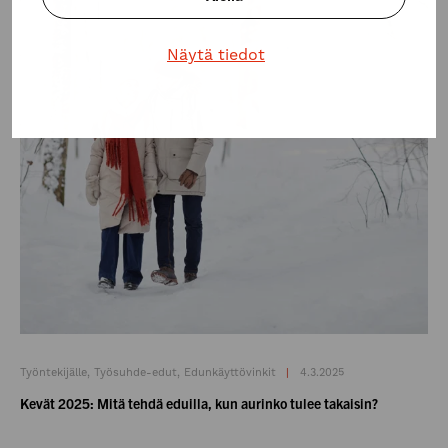
Näytä tiedot
Työntekijälle, Työsuhde-edut, Edunkäyttövinkit
4.3.2025
Kevät 2025: Mitä tehdä eduilla, kun aurinko tulee takaisin?