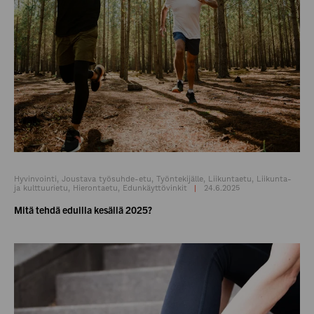
Hyvinvointi, Joustava työsuhde-etu, Työntekijälle, Liikuntaetu, Liikunta-
ja kulttuurietu, Hierontaetu, Edunkäyttövinkit
24.6.2025
Mitä tehdä eduilla kesällä 2025?