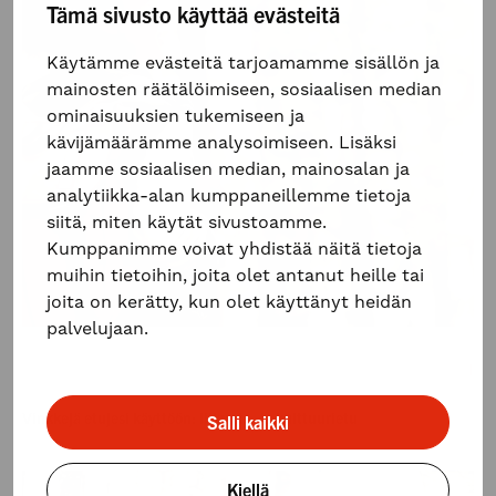
Tämä sivusto käyttää evästeitä
Käytämme evästeitä tarjoamamme sisällön ja
mainosten räätälöimiseen, sosiaalisen median
ominaisuuksien tukemiseen ja
kävijämäärämme analysoimiseen. Lisäksi
jaamme sosiaalisen median, mainosalan ja
analytiikka-alan kumppaneillemme tietoja
siitä, miten käytät sivustoamme.
Kumppanimme voivat yhdistää näitä tietoja
muihin tietoihin, joita olet antanut heille tai
joita on kerätty, kun olet käyttänyt heidän
palvelujaan.
Työntekijälle, Liikunta- ja kulttuurietu, Työsuhde-edut, Edunkäyttövinkit
8.4.2025
Vinkkejä etujesi käyttöön: liikunta- ja kulttuurietu
Salli kaikki
Kiellä