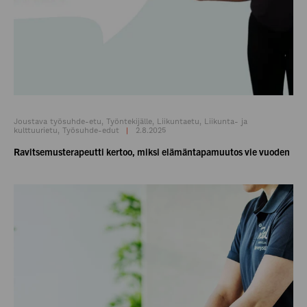
Joustava työsuhde-etu, Työntekijälle, Liikuntaetu, Liikunta- ja
kulttuurietu, Työsuhde-edut
2.8.2025
Ravitsemusterapeutti kertoo, miksi elämäntapamuutos vie vuoden